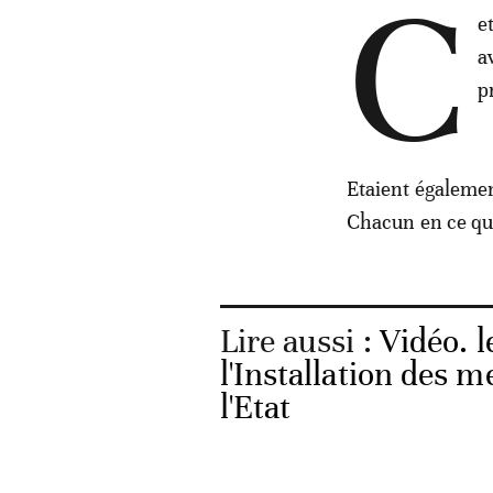
C
e
a
p
Etaient également
Chacun en ce qui
Lire aussi :
Vidéo. l
l'Installation des 
l'Etat