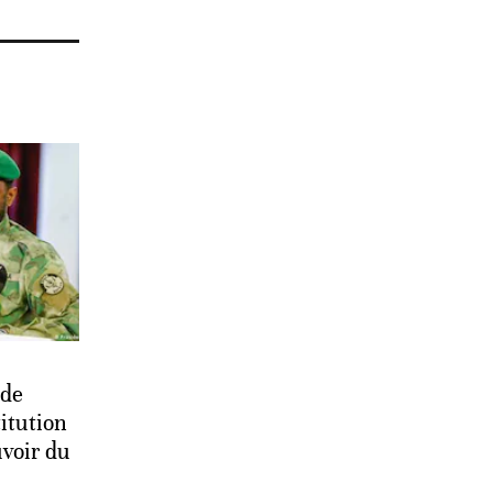
 de
itution
uvoir du