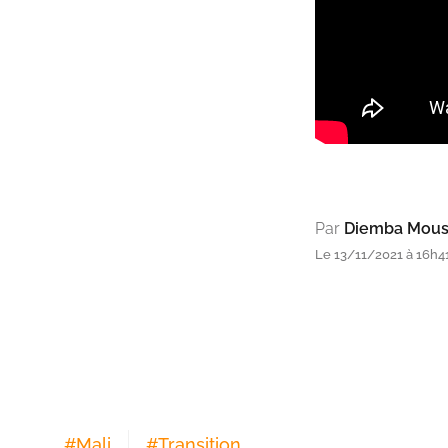
Par
Diemba Mous
Le 13/11/2021 à 16h4
#
Mali
#
Transition