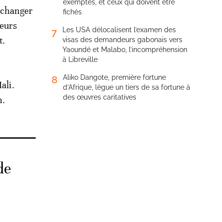
exemptés, et ceux qui doivent être
’échanger
fichés
leurs
Les USA délocalisent l’examen des
7
t.
visas des demandeurs gabonais vers
Yaoundé et Malabo, l’incompréhension
à Libreville
Aliko Dangote, première fortune
8
ali.
d’Afrique, lègue un tiers de sa fortune à
des œuvres caritatives
n.
de