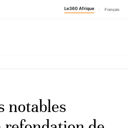
Le360 Afrique
|
Français
s notables
a refondation de