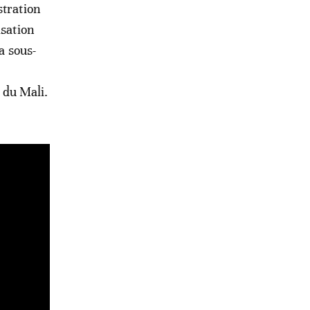
stration
isation
a sous-
s du Mali.