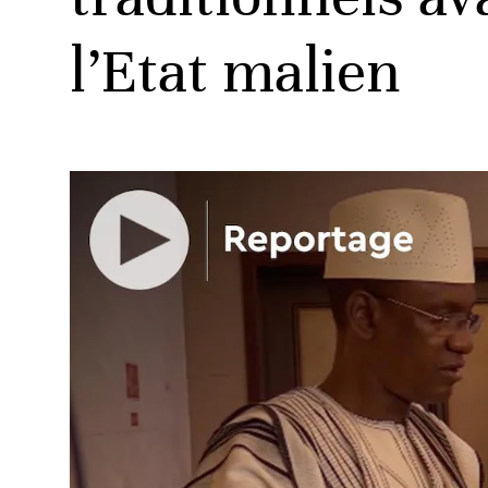
l’Etat malien
ud