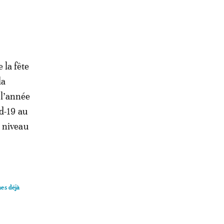
 la fête
la
 l’année
d-19 au
 niveau
nes déjà