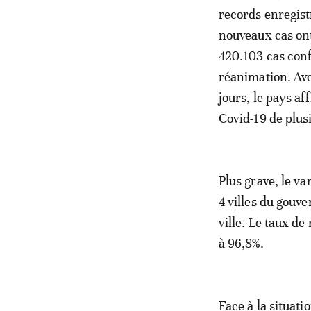
records enregistr
nouveaux cas ont
420.103 cas conf
réanimation. Ave
jours, le pays af
Covid-19 de plus
Plus grave, le va
4 villes du gouv
ville. Le taux de
à 96,8%.
Face à la situati