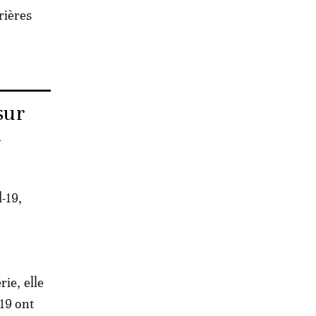
rières
sur
n
-19,
ie, elle
19 ont