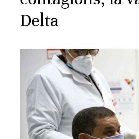
Delta
ud