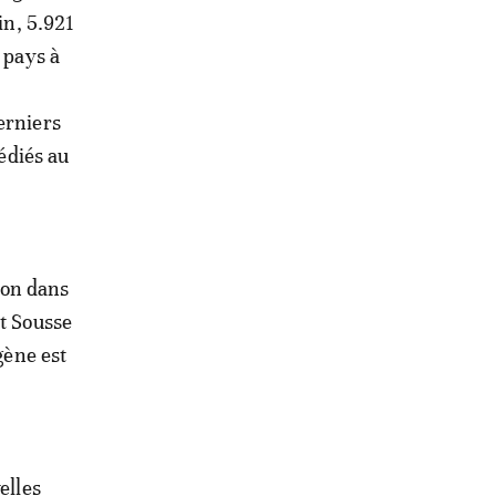
in, 5.921
 pays à
erniers
dédiés au
tion dans
et Sousse
gène est
elles