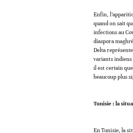
Enfin, l’apparit
quand on sait qu
infections au Co
diaspora maghré
Delta représente
variants indiens
il est certain q
beaucoup plus sig
Tunisie : la situ
En Tunisie, la si