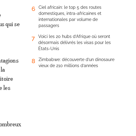
Ciel africain: le top 5 des routes
6
domestiques, intra-africaines et
e
internationales par volume de
us qui se
passagers
Voici les 20 hubs d’Afrique où seront
7
désormais délivrés les visas pour les
États-Unis
ntagions
Zimbabwe: découverte d’un dinosaure
8
vieux de 210 millions d’années
 la
itoire
e les
e nombreux