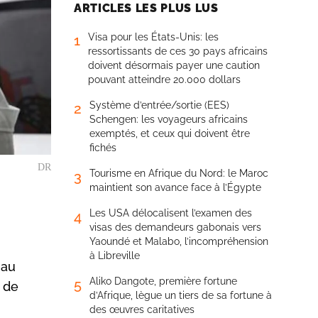
ARTICLES LES PLUS LUS
Visa pour les États-Unis: les
1
ressortissants de ces 30 pays africains
doivent désormais payer une caution
pouvant atteindre 20.000 dollars
Système d’entrée/sortie (EES)
2
Schengen: les voyageurs africains
exemptés, et ceux qui doivent être
fichés
DR
Tourisme en Afrique du Nord: le Maroc
3
maintient son avance face à l’Égypte
Les USA délocalisent l’examen des
4
visas des demandeurs gabonais vers
Yaoundé et Malabo, l’incompréhension
à Libreville
 au
Aliko Dangote, première fortune
5
t de
d’Afrique, lègue un tiers de sa fortune à
des œuvres caritatives