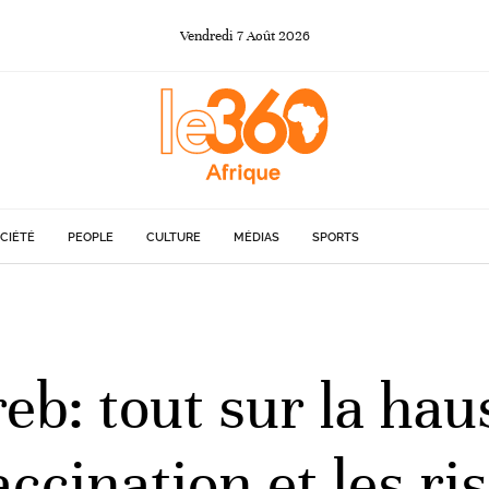
Vendredi
7
Août
2026
CIÉTÉ
PEOPLE
CULTURE
MÉDIAS
SPORTS
eb: tout sur la hau
accination et les ri