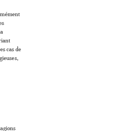
normément
es
la
riant
es cas de
gieuses,
tagions