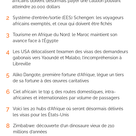
africains doivent désormais payer une caution pouvant
atteindre 20.000 dollars
2
Système d’entrée/sortie (EES) Schengen: les voyageurs
africains exemptés, et ceux qui doivent être fichés
3
Tourisme en Afrique du Nord: le Maroc maintient son
avance face à l’Égypte
4
Les USA délocalisent l’examen des visas des demandeurs
gabonais vers Yaoundé et Malabo, l’incompréhension à
Libreville
5
Aliko Dangote, première fortune d’Afrique, lègue un tiers
de sa fortune à des œuvres caritatives
6
Ciel africain: le top 5 des routes domestiques, intra-
africaines et internationales par volume de passagers
7
Voici les 20 hubs d’Afrique où seront désormais délivrés
les visas pour les États-Unis
8
Zimbabwe: découverte d’un dinosaure vieux de 210
millions d’années