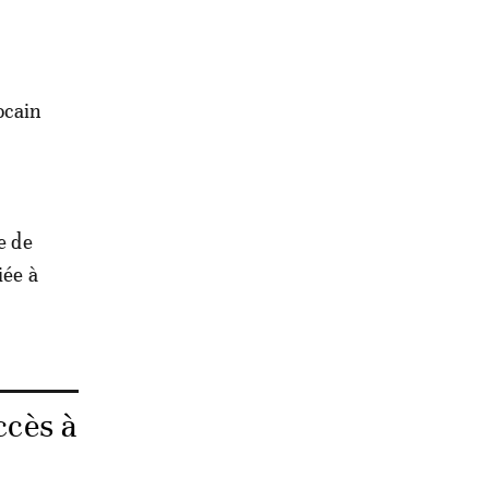
ocain
e de
iée à
ccès à