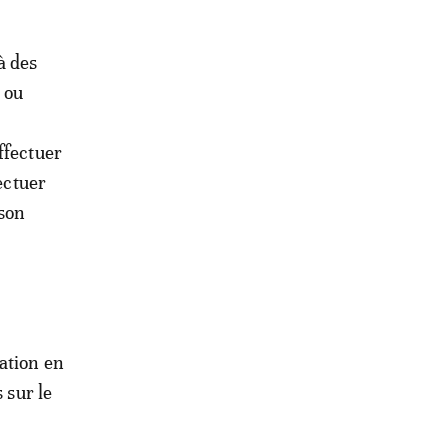
à des
 ou
ffectuer
ectuer
 son
ation en
 sur le