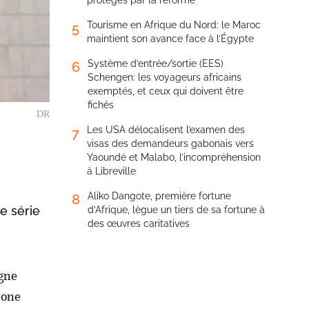
protégés par la réforme
Tourisme en Afrique du Nord: le Maroc
5
maintient son avance face à l’Égypte
Système d’entrée/sortie (EES)
6
Schengen: les voyageurs africains
exemptés, et ceux qui doivent être
fichés
DR
Les USA délocalisent l’examen des
7
visas des demandeurs gabonais vers
Yaoundé et Malabo, l’incompréhension
à Libreville
Aliko Dangote, première fortune
8
e série
d’Afrique, lègue un tiers de sa fortune à
des œuvres caritatives
igne
hone