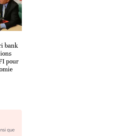
ri bank
lions
SFI pour
nomie
insi que