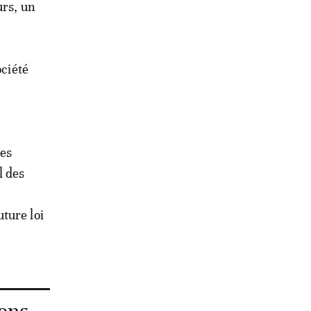
urs, un
ociété
mes
l des
ture loi