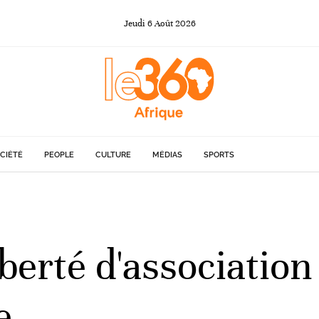
Jeudi
6
Août
2026
CIÉTÉ
PEOPLE
CULTURE
MÉDIAS
SPORTS
berté d'association
e