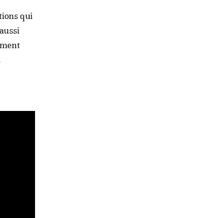
tions qui
 aussi
uement
…