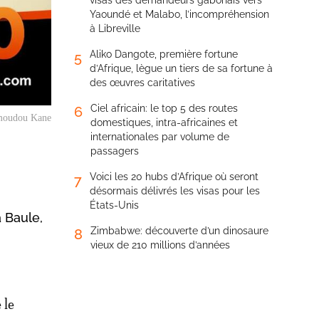
visas des demandeurs gabonais vers
Yaoundé et Malabo, l’incompréhension
à Libreville
Aliko Dangote, première fortune
5
d’Afrique, lègue un tiers de sa fortune à
des œuvres caritatives
Ciel africain: le top 5 des routes
6
moudou Kane
domestiques, intra-africaines et
internationales par volume de
passagers
Voici les 20 hubs d’Afrique où seront
7
désormais délivrés les visas pour les
États-Unis
 Baule,
Zimbabwe: découverte d’un dinosaure
8
vieux de 210 millions d’années
 le