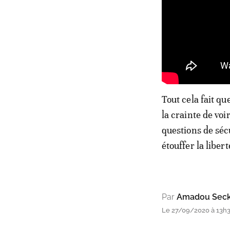
Tout cela fait qu
la crainte de voi
questions de séc
étouffer la liber
Par
Amadou Seck 
Le 27/09/2020 à 13h3