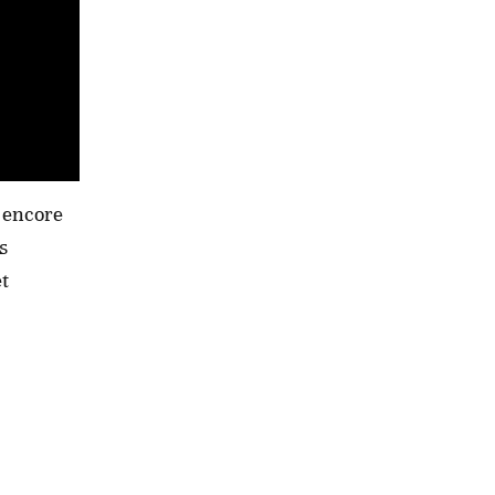
a encore
s
et