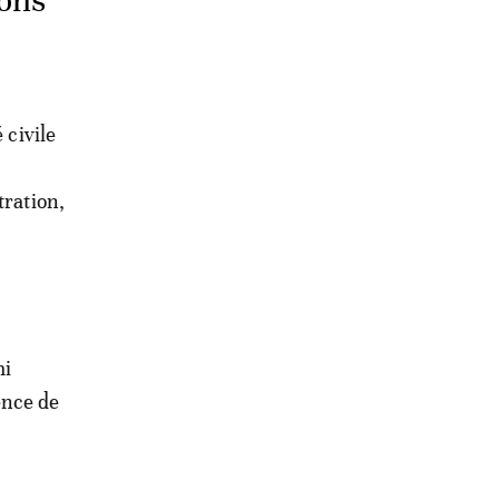
ions
 civile
tration,
mi
ence de