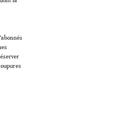
dont la
 d’abonnés
nes
réserver
 coupures