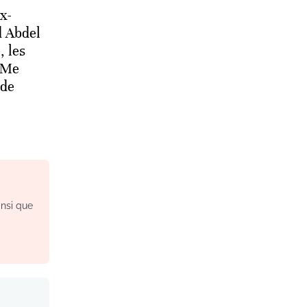
x-
d Abdel
, les
 Me
 de
insi que