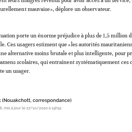
ent leurs maigres revenus pour avoir accès à un service, 
cturellement mauvaise», déplore un observateur.
situation porte un énorme préjudice à plus de 1,5 million
ile. Ces usagers estiment que «les autorités mauritanien
ne alternative moins brutale et plus intelligente, pour p
examens scolaires, qui entraînent systématiquement ces
ute un usager.
(Nouakchott, correspondance)
, mis à jour le 27/10/2020 à 15h51