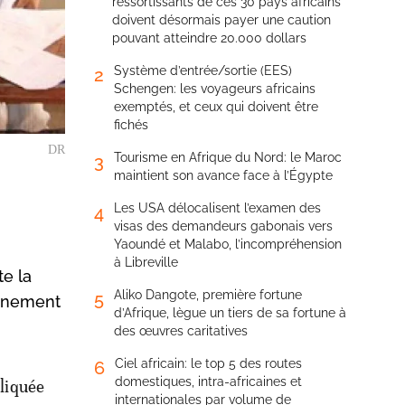
ressortissants de ces 30 pays africains
doivent désormais payer une caution
pouvant atteindre 20.000 dollars
Système d’entrée/sortie (EES)
2
Schengen: les voyageurs africains
exemptés, et ceux qui doivent être
fichés
DR
Tourisme en Afrique du Nord: le Maroc
3
maintient son avance face à l’Égypte
Les USA délocalisent l’examen des
4
visas des demandeurs gabonais vers
Yaoundé et Malabo, l’incompréhension
à Libreville
te la
Aliko Dangote, première fortune
5
ernement
d’Afrique, lègue un tiers de sa fortune à
des œuvres caritatives
Ciel africain: le top 5 des routes
6
domestiques, intra-africaines et
pliquée
internationales par volume de