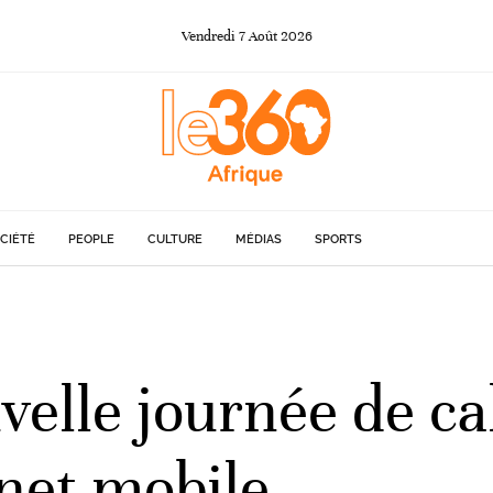
Vendredi
7
Août
2026
CIÉTÉ
PEOPLE
CULTURE
MÉDIAS
SPORTS
elle journée de cal
net mobile