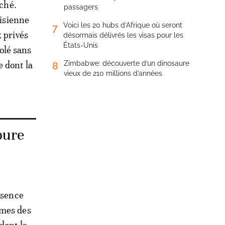
rché.
passagers
nisienne
Voici les 20 hubs d’Afrique où seront
7
 privés
désormais délivrés les visas pour les
États-Unis
iolé sans
e dont la
Zimbabwe: découverte d’un dinosaure
8
vieux de 210 millions d’années
pure
bsence
imes des