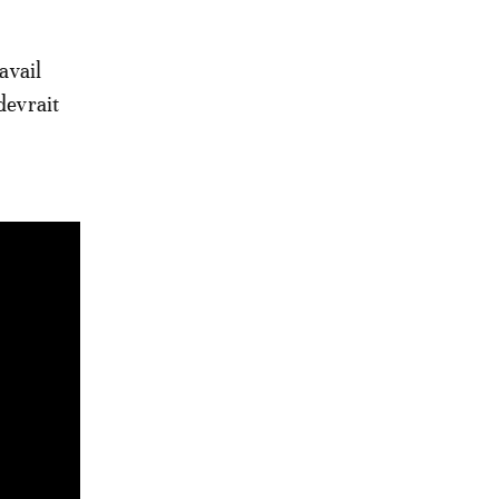
avail
devrait