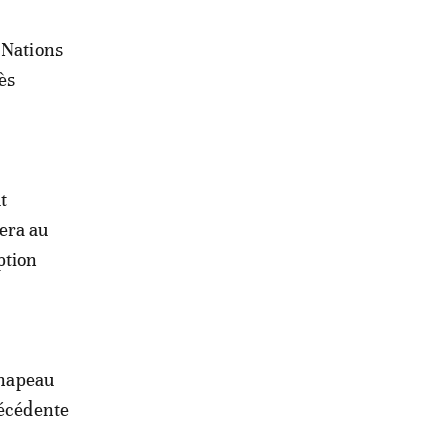
s Nations
ès
t
era au
ption
Chapeau
récédente