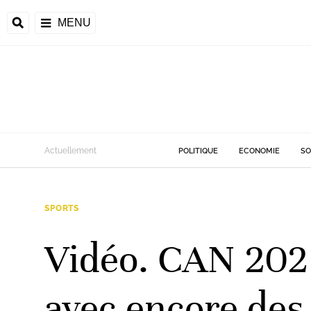
MENU
d
Actuellement
POLITIQUE
ECONOMIE
SO
riale
SPORTS
ntrafricaine
émocratique du
Vidéo. CAN 202
u
Príncipe
avec encore des