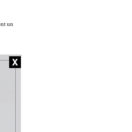
ent un
on
le
naît que
e.
s» de