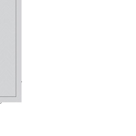
e a sa
Il estime
cile».
ont
e