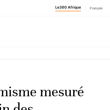
Le360 Afrique
|
Français
timisme mesuré
in des