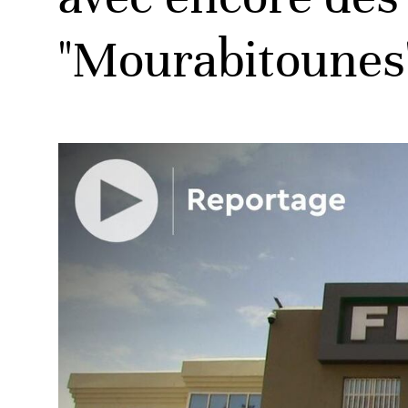
"Mourabitounes
ud