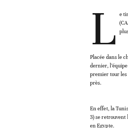
L
e t
(CA
plu
Placée dans le c
dernier, l’équip
premier tour les
près.
En effet, la Tun
3) se retrouvent
en Egypte.