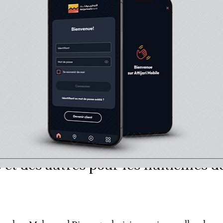
n groupe équilibré, avec 4 équipes solides, dont chacun
u, entraîneur adjoint des U17, se montre très optimiste. 
 de l’aventure de la CAN Egypte 2019 devrait aider «Les
 passer le CAP du premier tour, malgré un groupe «diffi
: après le tirage au sort, quelles s
 et des autres pour les huitièmes d