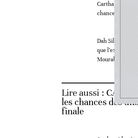
Carthage «dans u
chance».
Dah Silèye Jiddo
que l’expérience
Mourabitounes» à
Lire aussi :
CAN 2021
les chances des uns
finale