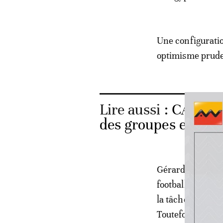
Une configuratio
optimisme prude
Lire aussi :
CAN 202
des groupes et le c
Gérard Buscher, 
football tunisie
la tâche ne sera 
Toutefois, il a u