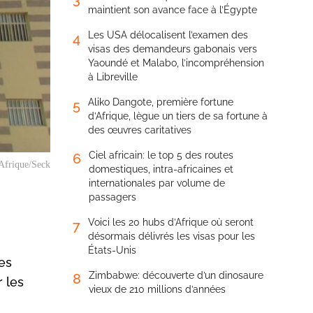
maintient son avance face à l’Égypte
Les USA délocalisent l’examen des
4
visas des demandeurs gabonais vers
Yaoundé et Malabo, l’incompréhension
à Libreville
Aliko Dangote, première fortune
5
d’Afrique, lègue un tiers de sa fortune à
des œuvres caritatives
Ciel africain: le top 5 des routes
6
Afrique/Seck
domestiques, intra-africaines et
internationales par volume de
passagers
Voici les 20 hubs d’Afrique où seront
7
désormais délivrés les visas pour les
États-Unis
es
Zimbabwe: découverte d’un dinosaure
8
 les
vieux de 210 millions d’années