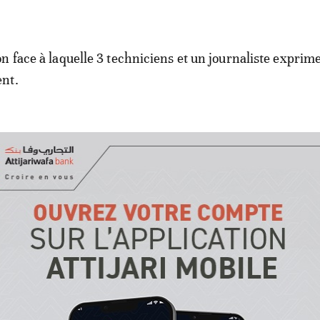
n face à laquelle 3 techniciens et un journaliste exprim
nt.
1 au Cameroun: voici la compositi
alendrier de la compétition
Directeur technique national, qui connaît parfaitement 
n pour avoir entraîné pendant 12 ans dans ce pays, recon
pas facile face aux différents adversaires de la Mauritani
ne idée de ce qu’il faut faire pour «déstabiliser» les «Aigle