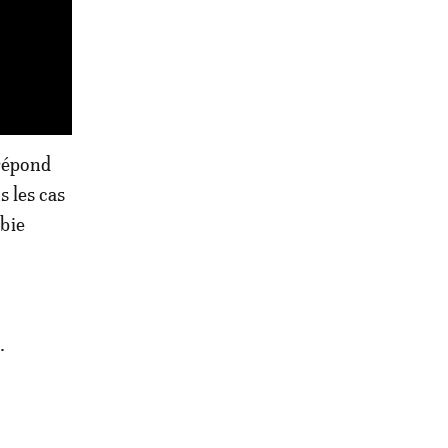
 répond
 les cas
mbie
.