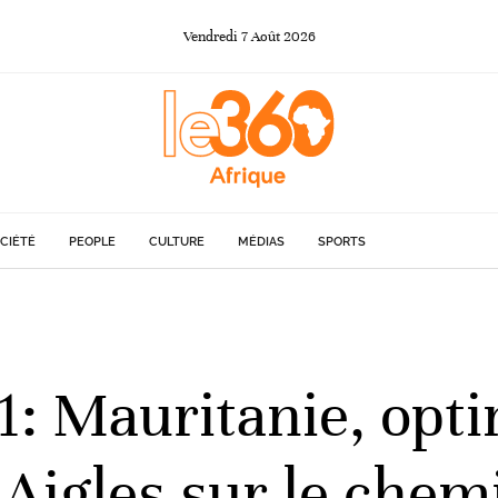
Vendredi
7
Août
2026
CIÉTÉ
PEOPLE
CULTURE
MÉDIAS
SPORTS
1: Mauritanie, op
 Aigles sur le chem