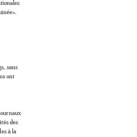
tionales
uinée».
gs, sans
ios ont
 journaux
ités des
les à la