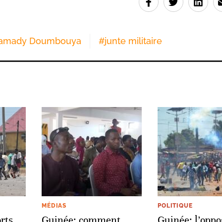
amady Doumbouya
#
junte militaire
MÉDIAS
POLITIQUE
rts
Guinée: comment
Guinée: l’oppo