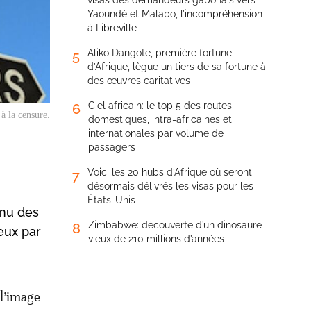
visas des demandeurs gabonais vers
Yaoundé et Malabo, l’incompréhension
à Libreville
Aliko Dangote, première fortune
5
d’Afrique, lègue un tiers de sa fortune à
des œuvres caritatives
Ciel africain: le top 5 des routes
6
à la censure.
domestiques, intra-africaines et
internationales par volume de
passagers
Voici les 20 hubs d’Afrique où seront
7
désormais délivrés les visas pour les
États-Unis
inu des
Zimbabwe: découverte d’un dinosaure
8
eux par
vieux de 210 millions d’années
 l’image