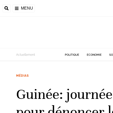
MENU
d
Actuellement
POLITIQUE
ECONOMIE
SO
riale
MÉDIAS
ntrafricaine
émocratique du
Guinée: journée
u
Príncipe
pour dénoncer le