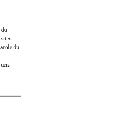
s du
 sites
parole du
s uns
x