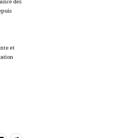
 lancé des
epuis
unte et
tation