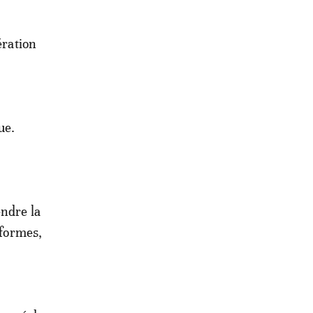
ération
ue.
endre la
éformes,