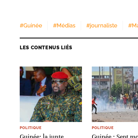
#
Guinée
#
Médias
#
journaliste
#
M
LES CONTENUS LIÉS
POLITIQUE
POLITIQUE
Guinée: la junte
Guinée : Sept mo