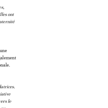
es,
lles ont
aternité
 une
également
onale.
datrices.
iative
vers le