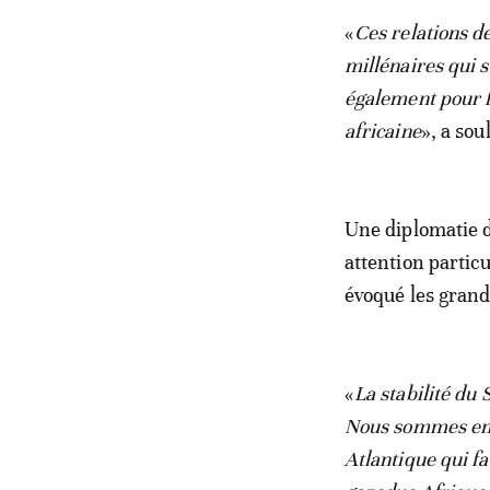
«
Ces relations de
millénaires qui s
également pour fo
africaine
», a sou
Une diplomatie d
attention partic
évoqué les grande
«
La stabilité du 
Nous sommes en t
Atlantique qui fa