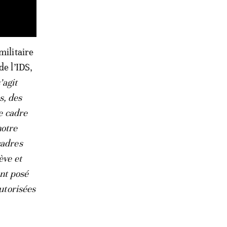
militaire
de l’IDS,
s’agit
s, des
ce cadre
notre
cadres
ève et
ont posé
autorisées