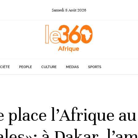
Samedi
8
Août
2026
CIÉTÉ
PEOPLE
CULTURE
MÉDIAS
SPORTS
e place l’Afrique a
ales»: à Dakar, l’