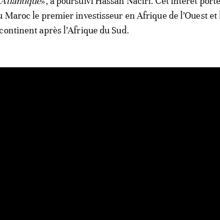
 Atlantique
», a poursuivi Hassan Naciri. Cet intérêt port
u Maroc le premier investisseur en Afrique de l’Ouest et 
continent après l’Afrique du Sud.