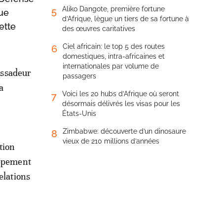
Aliko Dangote, première fortune
5
que
d’Afrique, lègue un tiers de sa fortune à
ette
des œuvres caritatives
Ciel africain: le top 5 des routes
6
domestiques, intra-africaines et
internationales par volume de
assadeur
passagers
a
Voici les 20 hubs d’Afrique où seront
7
désormais délivrés les visas pour les
États-Unis
Zimbabwe: découverte d’un dinosaure
8
vieux de 210 millions d’années
tion
oppement
elations