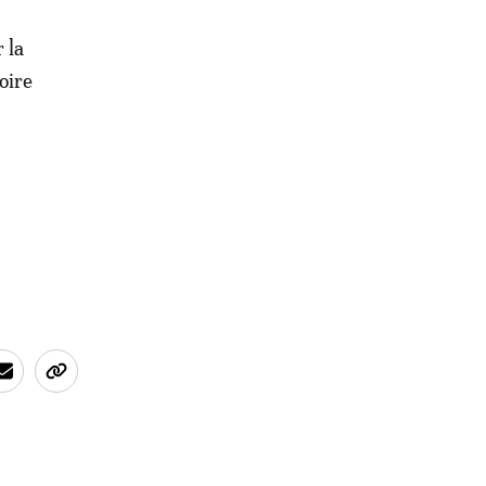
 la
oire