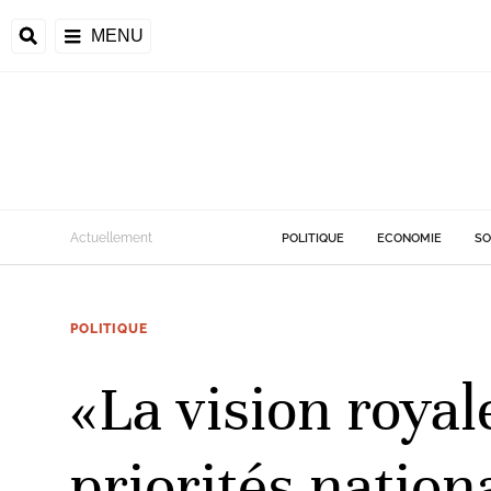
MENU
d
Actuellement
POLITIQUE
ECONOMIE
SO
riale
POLITIQUE
ntrafricaine
émocratique du
«La vision royal
u
Príncipe
priorités nation