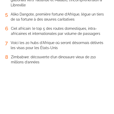
gabonais vers Yaoundé et Malabo, l’incompréhension à
Libreville
5
Aliko Dangote, première fortune d’Afrique, lègue un tiers
de sa fortune à des œuvres caritatives
6
Ciel africain: le top 5 des routes domestiques, intra-
africaines et internationales par volume de passagers
7
Voici les 20 hubs d’Afrique où seront désormais délivrés
les visas pour les États-Unis
8
Zimbabwe: découverte d’un dinosaure vieux de 210
millions d’années