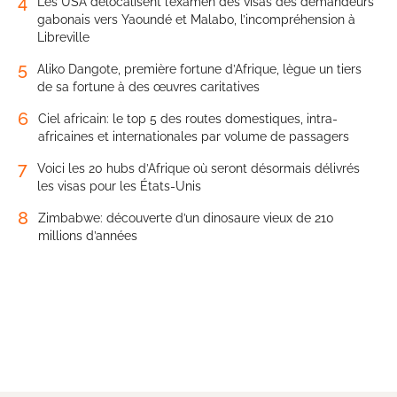
4
Les USA délocalisent l’examen des visas des demandeurs
gabonais vers Yaoundé et Malabo, l’incompréhension à
Libreville
5
Aliko Dangote, première fortune d’Afrique, lègue un tiers
de sa fortune à des œuvres caritatives
6
Ciel africain: le top 5 des routes domestiques, intra-
africaines et internationales par volume de passagers
7
Voici les 20 hubs d’Afrique où seront désormais délivrés
les visas pour les États-Unis
8
Zimbabwe: découverte d’un dinosaure vieux de 210
millions d’années