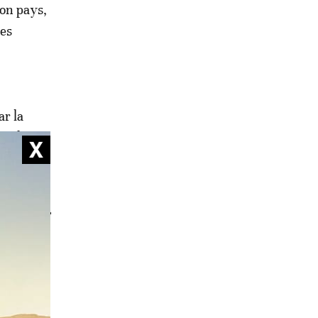
son pays,
des
ar la
en date
tés