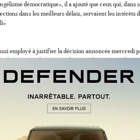
ngélisme démocratique», il a ajouté que ceux qui, dans 
ctions dans les meilleurs délais, servaient les intérêts 
li»
ussi employé à justifier la décision annoncée mercredi p
e les activités des partis politiques, dernier tour de vis 
me de contestation.
e gouvernement «suspend» les activi
s