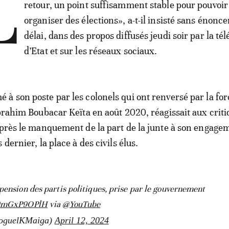
L
retour, un point suffisamment stable pour pouvoir
organiser des élections», a-t-il insisté sans énonc
délai, dans des propos diffusés jeudi soir par la tél
d’Etat et sur les réseaux sociaux.
à son poste par les colonels qui ont renversé par la for
Ibrahim Boubacar Keïta en août 2020, réagissait aux criti
après le manquement de la part de la junte à son engage
 dernier, la place à des civils élus.
pension des partis politiques, prise par le gouvernement
o/9mGxP9OPlH
via
@YouTube
hoguelKMaiga)
April 12, 2024