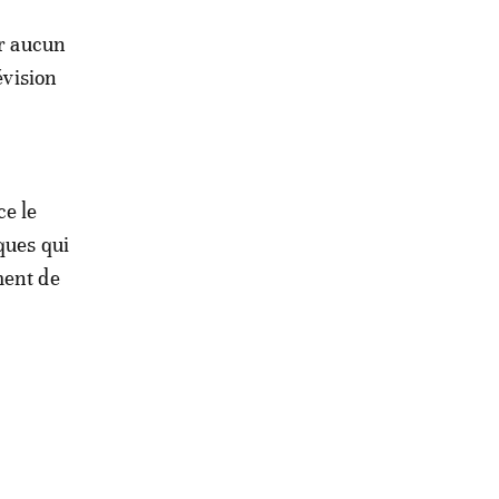
er aucun
évision
ce le
ques qui
ment de