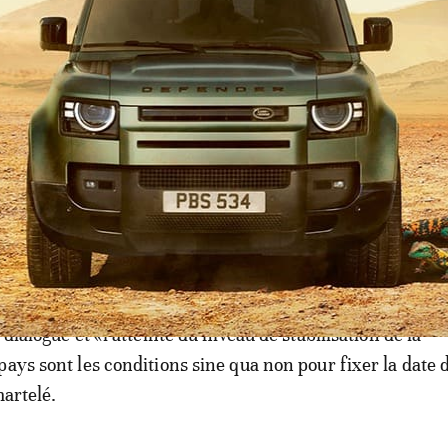
le Mali, confronté aux agissements des groupes jihadistes
 et plongé depuis 2012 dans une crise multidimensionn
ecouvré le contrôle de l’intégralité de son territoire depui
 avec la France et ses partenaires européens en 2022 et s
ment et politiquement vers la Russie.
é ne sera possible qu’après l’achèvement d’un dialogue na
bre par le chef de la junte, le colonel Assimi Goïta, a-t-il
 dialogue et «l’atteinte du niveau de stabilisation de la
pays sont les conditions sine qua non pour fixer la date 
martelé.