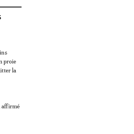
s
sins
n proie
itter la
a affirmé