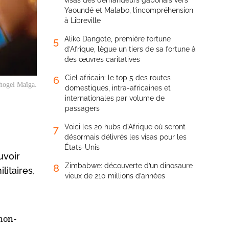
visas des demandeurs gabonais vers
Yaoundé et Malabo, l’incompréhension
à Libreville
Aliko Dangote, première fortune
5
d’Afrique, lègue un tiers de sa fortune à
des œuvres caritatives
Ciel africain: le top 5 des routes
6
hogel Maïga.
domestiques, intra-africaines et
internationales par volume de
passagers
Voici les 20 hubs d’Afrique où seront
7
désormais délivrés les visas pour les
États-Unis
uvoir
Zimbabwe: découverte d’un dinosaure
8
litaires,
vieux de 210 millions d’années
 non-