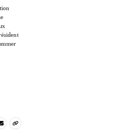
tion
me
aux
résident
 nommer