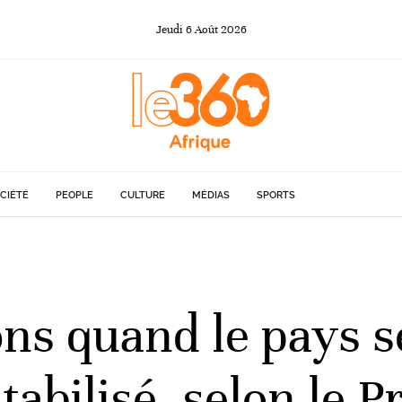
Jeudi
6
Août
2026
CIÉTÉ
PEOPLE
CULTURE
MÉDIAS
SPORTS
ons quand le pays s
tabilisé, selon le 