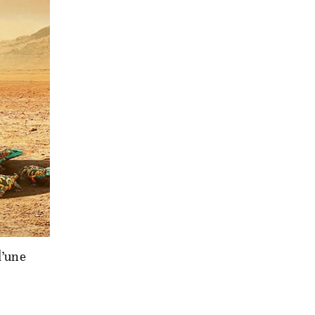
 et
elle
s qu’il a
’est
tional
 dit.
d’une