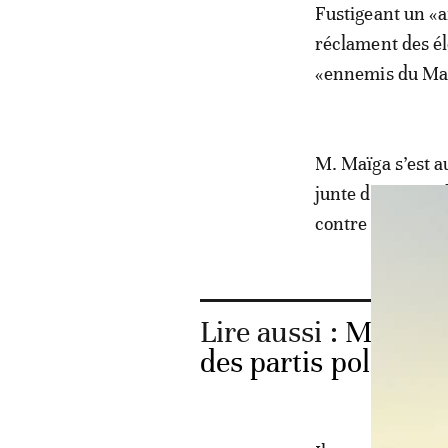
Fustigeant un «a
réclament des éle
«ennemis du Ma
M. Maïga s’est a
junte de suspendr
contre toute for
Lire aussi :
Mali: l
des partis politique