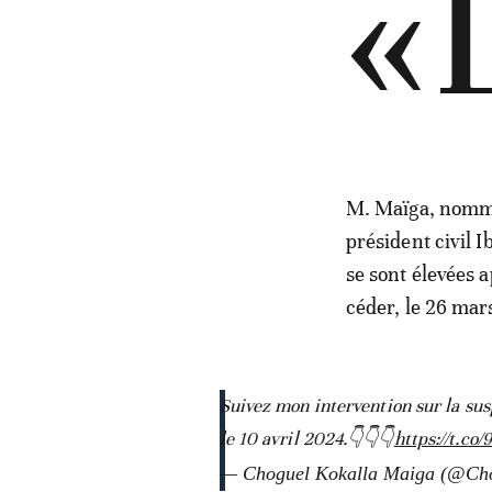
«
M. Maïga, nommé 
président civil 
se sont élevées 
céder, le 26 mars
Suivez mon intervention sur la sus
le 10 avril 2024.👇👇👇
https://t.c
— Choguel Kokalla Maiga (@C