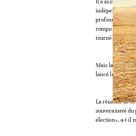
Il a assuré que 
indépendantistes
profonde, avait r
rompu l’alliance
tourné militaire
Mais la stabilit
lancé le 31 décem
La réussite de ce
souveraineté du 
élection», a-t-il 