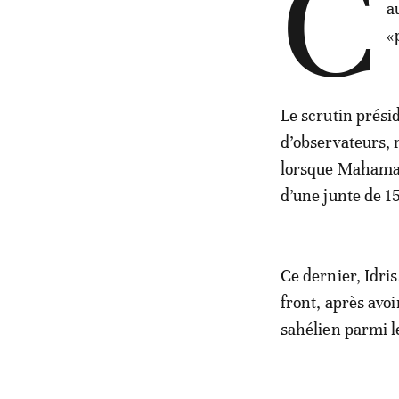
C
a
«
Le scrutin prési
d’observateurs, m
lorsque Mahamat 
d’une junte de 1
Ce dernier, Idris
front, après avo
sahélien parmi l