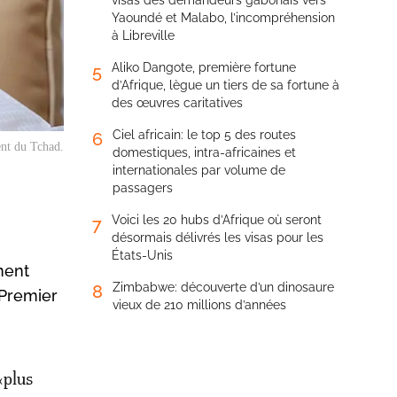
visas des demandeurs gabonais vers
Yaoundé et Malabo, l’incompréhension
à Libreville
Aliko Dangote, première fortune
5
d’Afrique, lègue un tiers de sa fortune à
des œuvres caritatives
Ciel africain: le top 5 des routes
6
ent du Tchad.
domestiques, intra-africaines et
internationales par volume de
passagers
Voici les 20 hubs d’Afrique où seront
7
désormais délivrés les visas pour les
États-Unis
ment
Zimbabwe: découverte d’un dinosaure
8
 Premier
vieux de 210 millions d’années
«plus