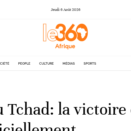
Jeudi
6
Août
2026
CIÉTÉ
PEOPLE
CULTURE
MÉDIAS
SPORTS
u Tchad: la victoire
iciellement