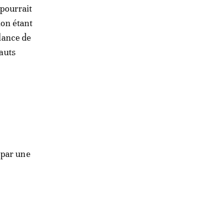
 pourrait
ion étant
dance de
sauts
 par une