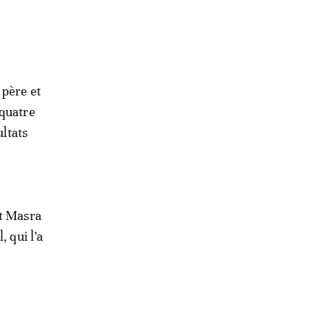
 père et
 quatre
ultats
et Masra
, qui l’a