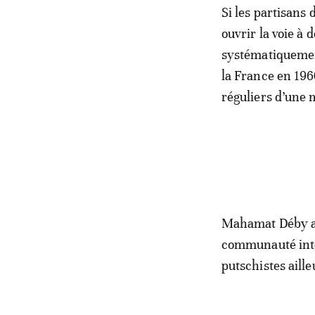
Si les partisans 
ouvrir la voie à 
systématiquemen
la France en 1960
réguliers d’une 
Mahamat Déby ava
communauté inte
putschistes aille