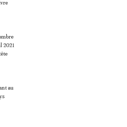
ivre
 nombre
il 2021
tête
dant au
ays