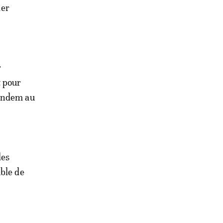
1er
r
t pour
tandem au
les
able de