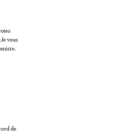
voies
«Je vous
omiste.
ccord de