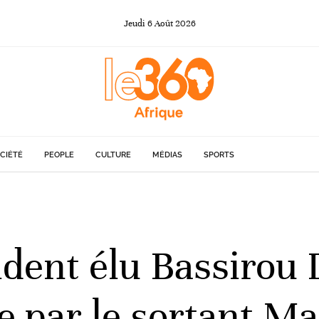
Jeudi
6
Août
2026
CIÉTÉ
PEOPLE
CULTURE
MÉDIAS
SPORTS
sident élu Bassirou
e par le sortant Ma