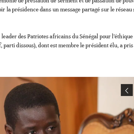
émonie de prestation de serment et de passation de pouvoi
oir la présidence dans un message partagé sur le réseau 
eader des Patriotes africains du Sénégal pour l’éthique 
f, parti dissous), dont est membre le président élu, a pris