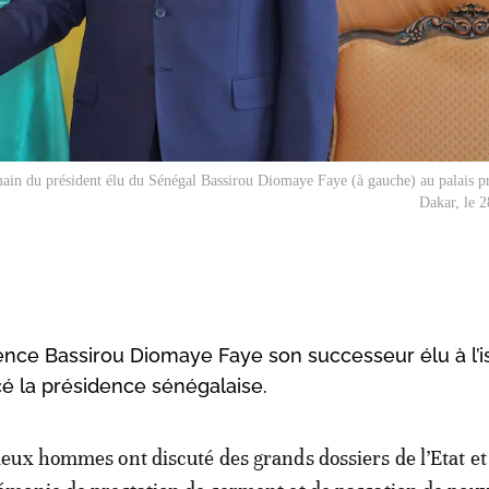
 main du président élu du Sénégal Bassirou Diomaye Faye (à gauche) au palais pr
Dakar, le 
ience Bassirou Diomaye Faye son successeur élu à l’
cé la présidence sénégalaise.
deux hommes ont discuté des grands dossiers de l’Etat et 