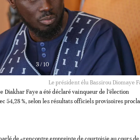
3
/
10
Le président élu Bassirou Diomaye F
 Diakhar Faye a été déclaré vainqueur de l’élection
ec 54,28 %, selon les résultats officiels provisoires proc
parlé de «rencontre empreinte de courtoisie au cours de 