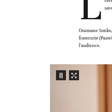
L
cér
sav
Ousmane Sonko, l
fraternité (Paste
l’audience.