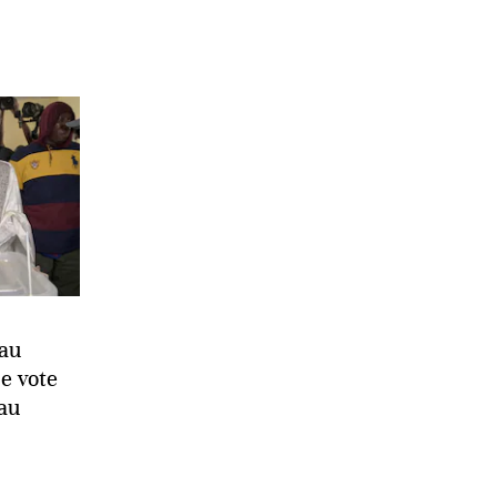
 au
le vote
 au