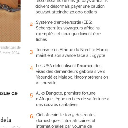
ressortissants de ces 30 pays africains
doivent désormais payer une caution
pouvant atteindre 20.000 dollars
Système d’entrée/sortie (EES)
2
Schengen: les voyageurs africains
exemptés, et ceux qui doivent être
fichés
ésidentiel de
Tourisme en Afrique du Nord: le Maroc
3
28 mars 2024.
maintient son avance face à l’Égypte
Les USA délocalisent l’examen des
4
visas des demandeurs gabonais vers
Yaoundé et Malabo, l’incompréhension
à Libreville
issue de
Aliko Dangote, première fortune
5
d’Afrique, lègue un tiers de sa fortune à
des œuvres caritatives
Ciel africain: le top 5 des routes
6
de la
domestiques, intra-africaines et
internationales par volume de