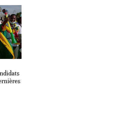
andidats
ernières