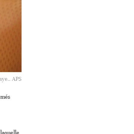
aye.. APS
lamés
laquelle