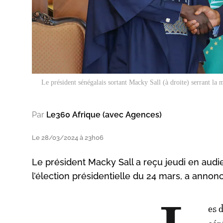
Le président sénégalais sortant Macky Sall (à droite) serrant la
Par
Le360 Afrique (avec Agences)
Le 28/03/2024 à 23h06
Le président Macky Sall a reçu jeudi en aud
l’élection présidentielle du 24 mars, a annon
es 