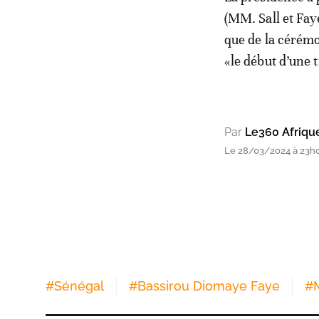
(MM. Sall et Faye
que de la cérémo
«le début d’une tr
Par
Le360 Afriqu
Le 28/03/2024 à 23h
#
Sénégal
#
Bassirou Diomaye Faye
#