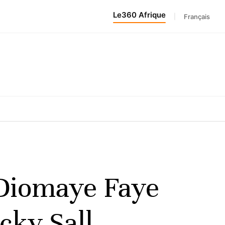
Le360 Afrique
|
Français
 Diomaye Faye
cky Sall