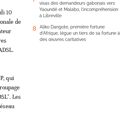
visas des demandeurs gabonais vers
Yaoundé et Malabo, l’incompréhension
di 10
à Libreville
ionale de
Aliko Dangote, première fortune
8
ateur
d’Afrique, lègue un tiers de sa fortune à
res
des œuvres caritatives
 ADSL.
P, qui
égroupage
DSL". Les
réseau