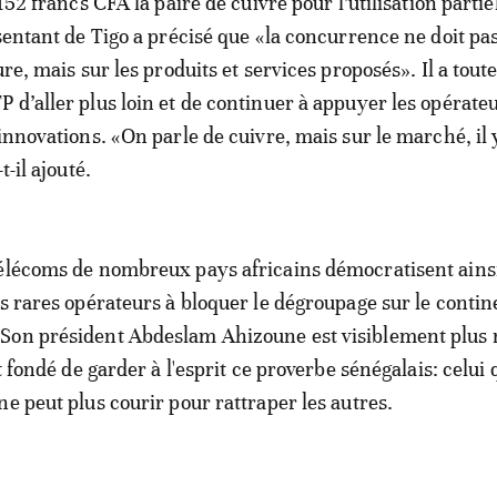
.152 francs CFA la paire de cuivre pour l’utilisation partie
ésentant de Tigo a précisé que «la concurrence ne doit pa
ure, mais sur les produits et services proposés». Il a toute
 d’aller plus loin et de continuer à appuyer les opérate
innovations. «On parle de cuivre, mais sur le marché, il y
t-il ajouté.
élécoms de nombreux pays africains démocratisent ainsi
es rares opérateurs à bloquer le dégroupage sur le contin
Son président Abdeslam Ahizoune est visiblement plus 
it fondé de garder à l'esprit ce proverbe sénégalais: celui 
ne peut plus courir pour rattraper les autres.