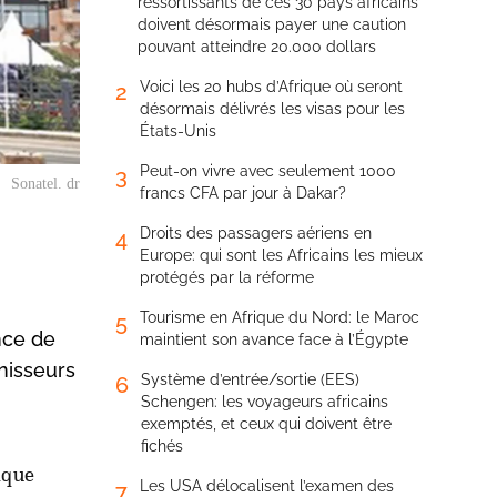
ressortissants de ces 30 pays africains
doivent désormais payer une caution
pouvant atteindre 20.000 dollars
Voici les 20 hubs d’Afrique où seront
2
désormais délivrés les visas pour les
États-Unis
Peut-on vivre avec seulement 1000
3
Sonatel. dr
francs CFA par jour à Dakar?
Droits des passagers aériens en
4
Europe: qui sont les Africains les mieux
protégés par la réforme
Tourisme en Afrique du Nord: le Maroc
5
nce de
maintient son avance face à l’Égypte
nisseurs
Système d’entrée/sortie (EES)
6
Schengen: les voyageurs africains
exemptés, et ceux qui doivent être
fichés
ique
Les USA délocalisent l’examen des
7