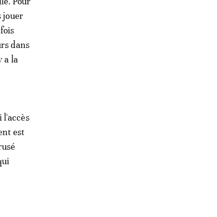
lle. Pour
s jouer
fois
urs dans
 a la
 l'accès
ent est
rusé
qui