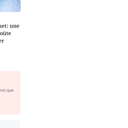
net: une
coûte
er
insi que