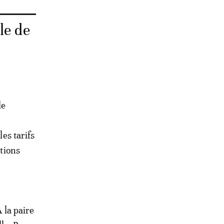
le de
le
les tarifs
itions
A la paire