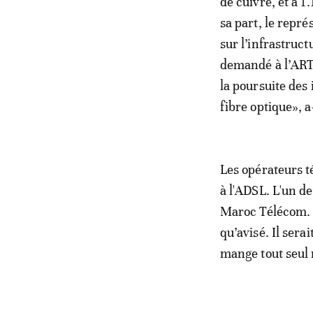
de cuivre, et à 1
sa part, le repr
sur l’infrastruct
demandé à l’ARTP
la poursuite des 
fibre optique», a-
Les opérateurs t
à l'ADSL. L'un d
Maroc Télécom. 
qu’avisé. Il sera
mange tout seul 