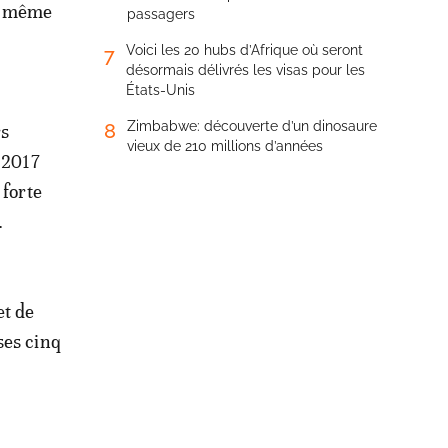
la même
passagers
Voici les 20 hubs d’Afrique où seront
7
désormais délivrés les visas pour les
États-Unis
Zimbabwe: découverte d’un dinosaure
8
rs
vieux de 210 millions d’années
 2017
 forte
.
et de
ses cinq