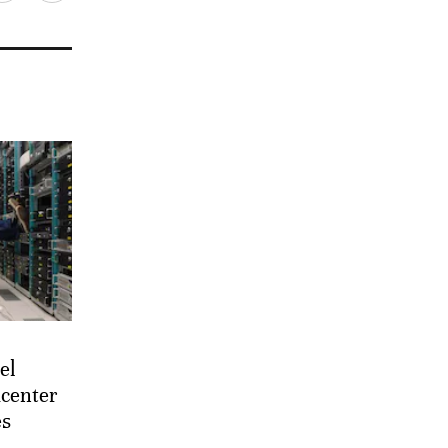
el
acenter
es