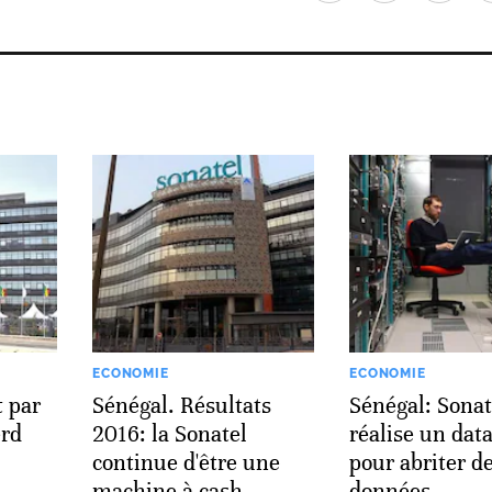
ECONOMIE
ECONOMIE
t par
Sénégal. Résultats
Sénégal: Sonat
rd
2016: la Sonatel
réalise un dat
continue d'être une
pour abriter d
machine à cash
données