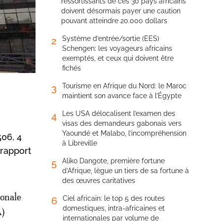
ressortissants de ces 30 pays africains
doivent désormais payer une caution
pouvant atteindre 20.000 dollars
Système d’entrée/sortie (EES)
2
Schengen: les voyageurs africains
exemptés, et ceux qui doivent être
fichés
Tourisme en Afrique du Nord: le Maroc
3
maintient son avance face à l’Égypte
Les USA délocalisent l’examen des
4
visas des demandeurs gabonais vers
Yaoundé et Malabo, l’incompréhension
506, 4
à Libreville
 rapport
Aliko Dangote, première fortune
5
d’Afrique, lègue un tiers de sa fortune à
des œuvres caritatives
ionale
Ciel africain: le top 5 des routes
6
domestiques, intra-africaines et
A)
internationales par volume de