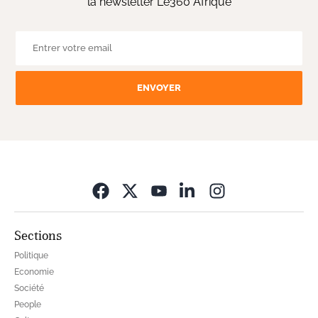
la newsletter Le360 Afrique
ENVOYER
Opens in new wi
Sections
Politique
Economie
Société
People