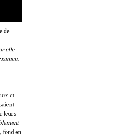
e de
n
r elle
n examen.
urs et
saient
r leurs
iblement
»
, fond en