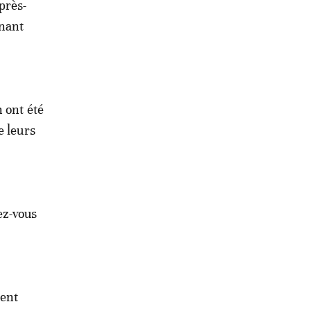
près-
nnant
 ont été
e leurs
ez-vous
ment