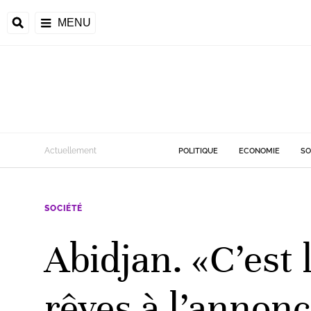
MENU
d
Actuellement
POLITIQUE
ECONOMIE
SO
riale
SOCIÉTÉ
ntrafricaine
émocratique du
Abidjan. «C’est 
u
Príncipe
rêves à l’annon