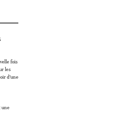
s
elle fois
ur les
oir d’une
t une