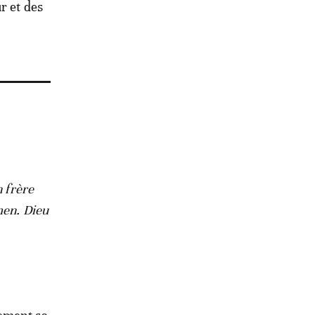
r et des
s
n frère
men. Dieu