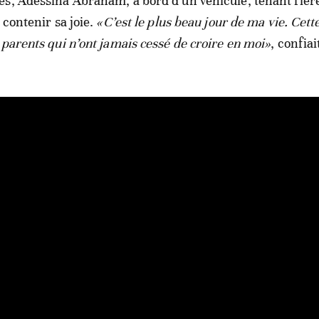
s, Adessina Abraham, à bord d’un véhicule, tenant fiè
 contenir sa joie.
«C’est le plus beau jour de ma vie. Cett
 parents qui n’ont jamais cessé de croire en moi»
, confiait