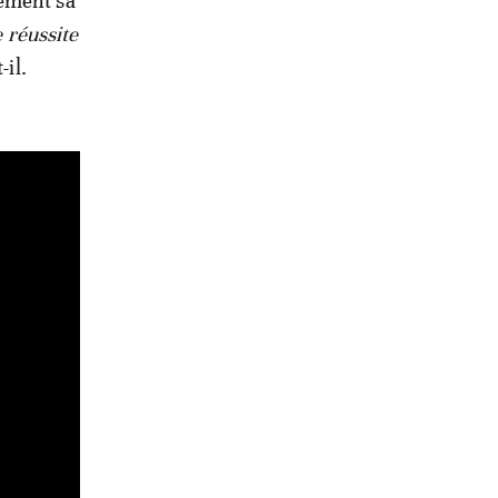
rement sa
e réussite
-il.