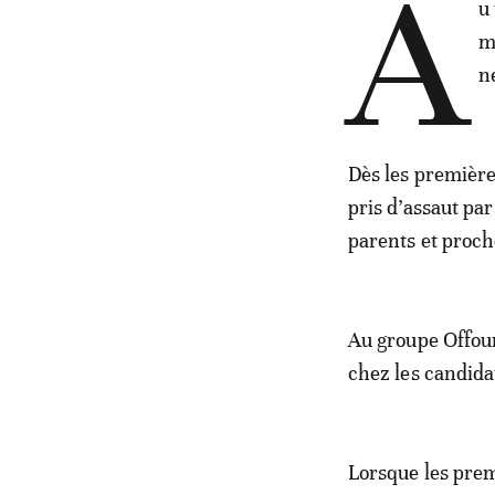
A
u
m
n
Dès les première
pris d’assaut pa
parents et proch
Au groupe Offou
chez les candidat
Lorsque les prem