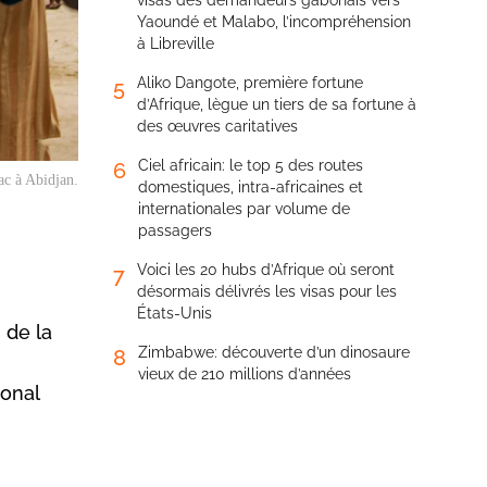
visas des demandeurs gabonais vers
Yaoundé et Malabo, l’incompréhension
à Libreville
Aliko Dangote, première fortune
5
d’Afrique, lègue un tiers de sa fortune à
des œuvres caritatives
Ciel africain: le top 5 des routes
6
ac à Abidjan.
domestiques, intra-africaines et
internationales par volume de
passagers
Voici les 20 hubs d’Afrique où seront
7
désormais délivrés les visas pour les
États-Unis
 de la
Zimbabwe: découverte d’un dinosaure
8
vieux de 210 millions d’années
ional