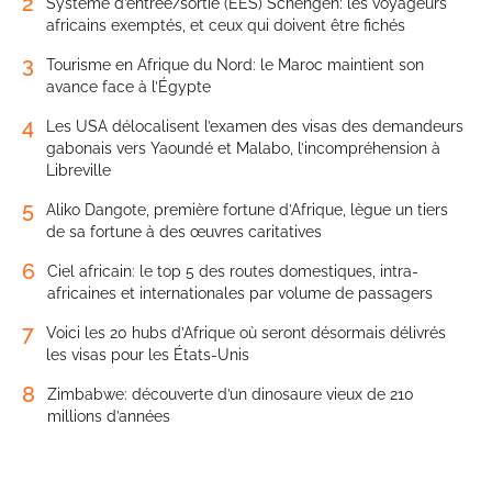
2
Système d’entrée/sortie (EES) Schengen: les voyageurs
africains exemptés, et ceux qui doivent être fichés
3
Tourisme en Afrique du Nord: le Maroc maintient son
avance face à l’Égypte
4
Les USA délocalisent l’examen des visas des demandeurs
gabonais vers Yaoundé et Malabo, l’incompréhension à
Libreville
5
Aliko Dangote, première fortune d’Afrique, lègue un tiers
de sa fortune à des œuvres caritatives
6
Ciel africain: le top 5 des routes domestiques, intra-
africaines et internationales par volume de passagers
7
Voici les 20 hubs d’Afrique où seront désormais délivrés
les visas pour les États-Unis
8
Zimbabwe: découverte d’un dinosaure vieux de 210
millions d’années