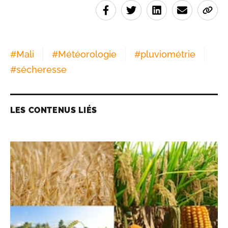
#
Mali
#
Météorologie
#
pluviométrie
#
sécheresse
LES CONTENUS LIÉS