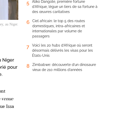
Aliko Dangote, première fortune
5
d’Afrique, lègue un tiers de sa fortune à
des œuvres caritatives
Ciel africain: le top 5 des routes
6
ey, au Niger.
domestiques, intra-africaines et
internationales par volume de
passagers
Voici les 20 hubs d’Afrique où seront
7
désormais délivrés les visas pour les
États-Unis
u Niger
Zimbabwe: découverte d’un dinosaure
8
prié pour
vieux de 210 millions d’années
e.
ont
a venue
que Issa