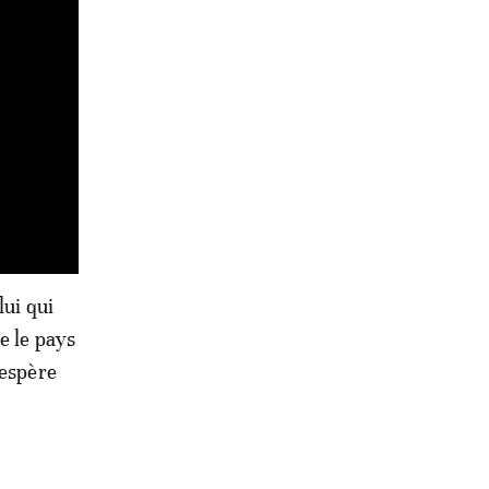
lui qui
e le pays
 espère