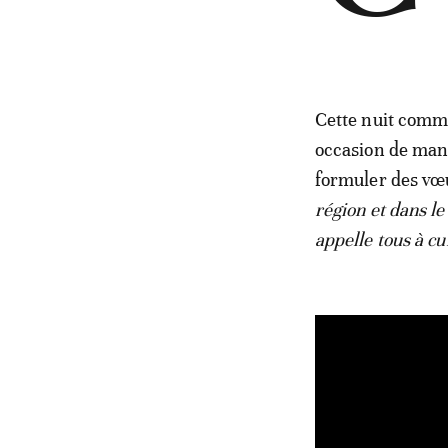
Cette nuit commé
occasion de mani
formuler des vœ
région et dans l
appelle tous à cul