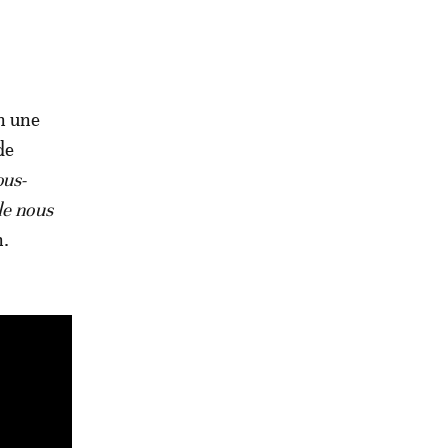
n une
de
ous-
le nous
n.