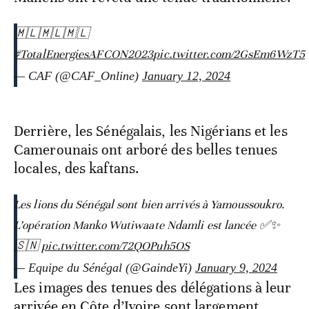
🇲🇱🇲🇱🇲🇱
#TotalEnergiesAFCON2023
pic.twitter.com/2GsEm6WzT5
— CAF (@CAF_Online)
January 12, 2024
Derrière, les Sénégalais, les Nigérians et les
Camerounais ont arboré des belles tenues
locales, des kaftans.
Les lions du Sénégal sont bien arrivés à Yamoussoukro.
L’opération Manko Wutiwaate Ndamli est lancée ✅✨
🇸🇳
pic.twitter.com/72QOPuh5OS
— Equipe du Sénégal (@GaindeYi)
January 9, 2024
Les images des tenues des délégations à leur
arrivée en Côte d’Ivoire sont largement