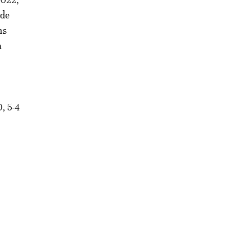
 de
ns
a
, 5-4