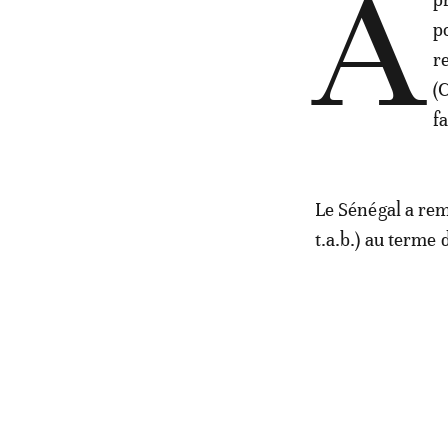
A
p
r
(
f
Le Sénégal a rem
t.a.b.) au terme