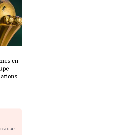
rmes en
oupe
nations
insi que