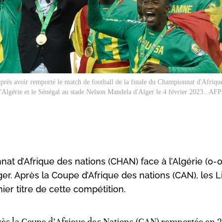
après avoir remporté le match de football de la finale du Championnat d'Afriqu
l'Algérie et le Sénégal au stade Nelson Mandela d'Alger le 4 février 2023.. AFP
t d’Afrique des nations (CHAN) face à l’Algérie (0-0
ger. Après la Coupe d’Afrique des nations (CAN), les 
er titre de cette compétition.
rès la Coupe d’Afrique des Nations (CAN) remportée en 