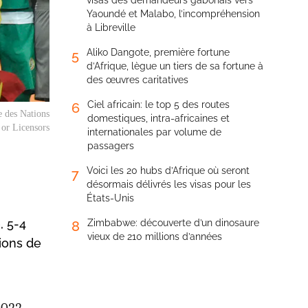
visas des demandeurs gabonais vers
Yaoundé et Malabo, l’incompréhension
à Libreville
Aliko Dangote, première fortune
5
d’Afrique, lègue un tiers de sa fortune à
des œuvres caritatives
Ciel africain: le top 5 des routes
6
e des Nations
domestiques, intra-africaines et
 or Licensors
internationales par volume de
passagers
Voici les 20 hubs d’Afrique où seront
7
désormais délivrés les visas pour les
États-Unis
, 5-4
Zimbabwe: découverte d’un dinosaure
8
vieux de 210 millions d’années
Lions de
2022,