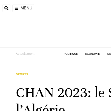
MENU
d
Actuellement
POLITIQUE
ECONOMIE
SO
riale
SPORTS
ntrafricaine
émocratique du
CHAN 2023: le S
u
Príncipe
l’Algérie