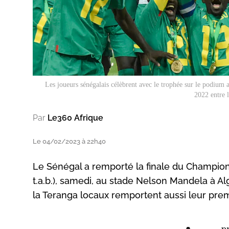
Les joueurs sénégalais célèbrent avec le trophée sur le podium 
2022 entre 
Par
Le360 Afrique
Le 04/02/2023 à 22h40
Le Sénégal a remporté la finale du Championna
t.a.b.), samedi, au stade Nelson Mandela à Al
la Teranga locaux remportent aussi leur premi
p