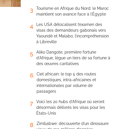
Tourisme en Afrique du Nord: le Maroc
3
maintient son avance face à l’Égypte
Les USA délocalisent l’examen des
4
visas des demandeurs gabonais vers
Yaoundé et Malabo, l’incompréhension
à Libreville
Aliko Dangote, première fortune
5
d’Afrique, lègue un tiers de sa fortune à
des œuvres caritatives
Ciel africain: le top 5 des routes
6
domestiques, intra-africaines et
internationales par volume de
passagers
Voici les 20 hubs d’Afrique où seront
7
désormais délivrés les visas pour les
États-Unis
Zimbabwe: découverte d’un dinosaure
8