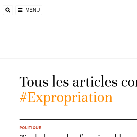
MENU
d
Tous les articles c
riale
#Expropriation
ntrafricaine
émocratique du
u
Príncipe
POLITIQUE