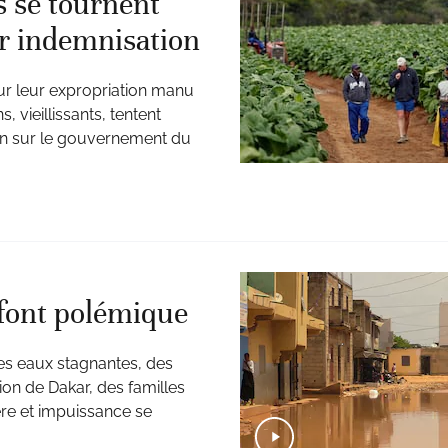
s se tournent
ur indemnisation
r leur expropriation manu
, vieillissants, tentent
ion sur le gouvernement du
 font polémique
es eaux stagnantes, des
gion de Dakar, des familles
ère et impuissance se