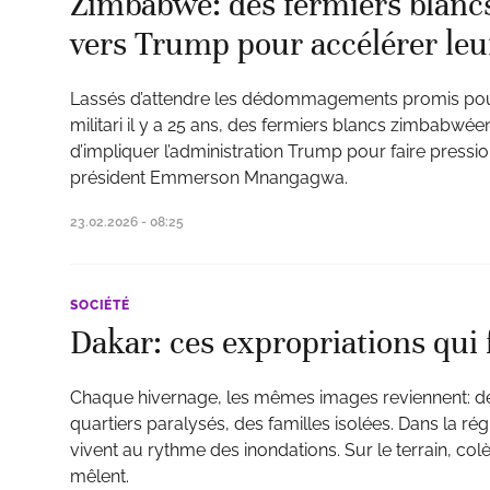
Zimbabwe: des fermiers blanc
vers Trump pour accélérer le
Lassés d’attendre les dédommagements promis pou
ud
militari il y a 25 ans, des fermiers blancs zimbabwéens
d’impliquer l’administration Trump pour faire press
président Emmerson Mnangagwa.
23.02.2026 - 08:25
SOCIÉTÉ
Dakar: ces expropriations qui
Chaque hivernage, les mêmes images reviennent: d
quartiers paralysés, des familles isolées. Dans la ré
vivent au rythme des inondations. Sur le terrain, col
mêlent.