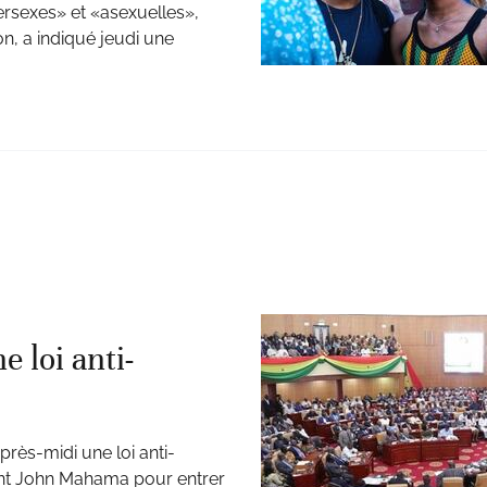
ntersexes» et «asexuelles»,
on, a indiqué jeudi une
 loi anti-
rès-midi une loi anti-
dent John Mahama pour entrer