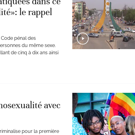
ratiquées dans ce
té»: le rappel
u Code pénal des
e personnes du même sexe.
ant de cinq à dix ans ainsi
mosexualité avec
iminalise pour la première