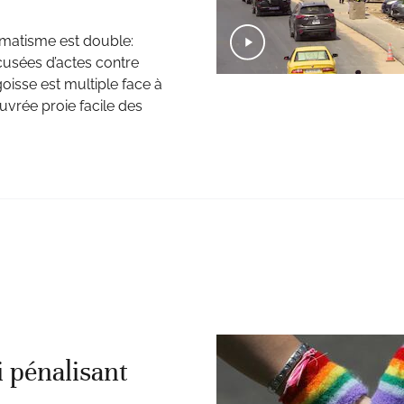
aumatisme est double:
cusées d’actes contre
goisse est multiple face à
vrée proie facile des
i pénalisant