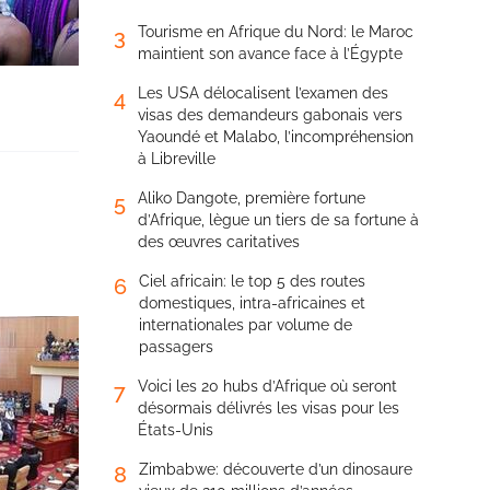
Tourisme en Afrique du Nord: le Maroc
3
maintient son avance face à l’Égypte
Les USA délocalisent l’examen des
4
visas des demandeurs gabonais vers
Yaoundé et Malabo, l’incompréhension
à Libreville
Aliko Dangote, première fortune
5
d’Afrique, lègue un tiers de sa fortune à
des œuvres caritatives
Ciel africain: le top 5 des routes
6
domestiques, intra-africaines et
internationales par volume de
passagers
Voici les 20 hubs d’Afrique où seront
7
désormais délivrés les visas pour les
États-Unis
Zimbabwe: découverte d’un dinosaure
8