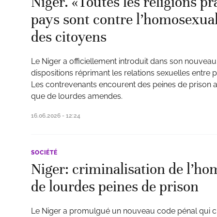
Niger. «Toutes les religions p
pays sont contre l’homosexuali
des citoyens
ud
Le Niger a officiellement introduit dans son nouvea
dispositions réprimant les relations sexuelles entr
Les contrevenants encourent des peines de prison all
que de lourdes amendes.
16.06.2026 - 12:24
SOCIÉTÉ
Niger: criminalisation de l’ho
de lourdes peines de prison
Le Niger a promulgué un nouveau code pénal qui cr