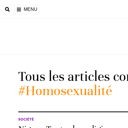
MENU
d
Tous les articles c
riale
#Homosexualité
ntrafricaine
émocratique du
u
Príncipe
SOCIÉTÉ