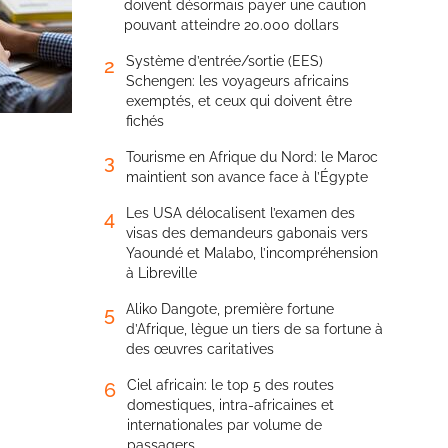
doivent désormais payer une caution
pouvant atteindre 20.000 dollars
Système d’entrée/sortie (EES)
2
Schengen: les voyageurs africains
exemptés, et ceux qui doivent être
fichés
Tourisme en Afrique du Nord: le Maroc
3
maintient son avance face à l’Égypte
Les USA délocalisent l’examen des
4
visas des demandeurs gabonais vers
Yaoundé et Malabo, l’incompréhension
à Libreville
Aliko Dangote, première fortune
5
d’Afrique, lègue un tiers de sa fortune à
des œuvres caritatives
Ciel africain: le top 5 des routes
6
domestiques, intra-africaines et
internationales par volume de
passagers