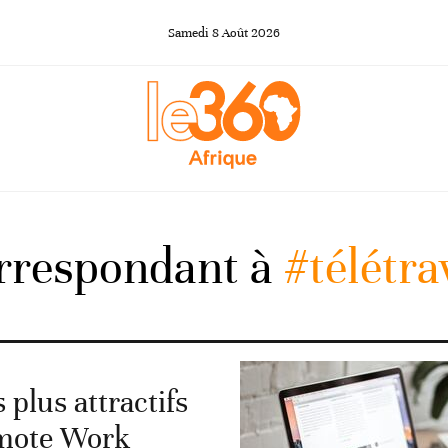
Samedi
8
Août
2026
orrespondant à
#télétra
s plus attractifs
emote Work