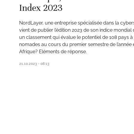
Index 2023
NordLayer, une entreprise spécialisée dans la cybe
ud
vient de publier l’édition 2023 de son indice mondial 
un classement qui évalue le potentiel de 108 pays à at
nomades au cours du premier semestre de l’année en
Afrique? Eléments de réponse.
21.10.2023 - 08:13