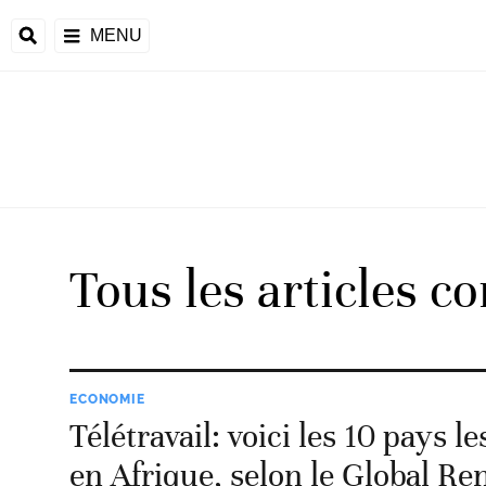
MENU
d
Tous les articles c
riale
ntrafricaine
émocratique du
ECONOMIE
u
Télétravail: voici les 10 pays le
Príncipe
en Afrique, selon le Global R