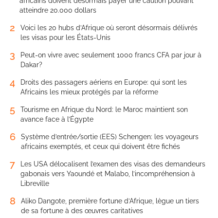
africains doivent désormais payer une caution pouvant
atteindre 20.000 dollars
2
Voici les 20 hubs d’Afrique où seront désormais délivrés
les visas pour les États-Unis
3
Peut-on vivre avec seulement 1000 francs CFA par jour à
Dakar?
4
Droits des passagers aériens en Europe: qui sont les
Africains les mieux protégés par la réforme
5
Tourisme en Afrique du Nord: le Maroc maintient son
avance face à l’Égypte
6
Système d’entrée/sortie (EES) Schengen: les voyageurs
africains exemptés, et ceux qui doivent être fichés
7
Les USA délocalisent l’examen des visas des demandeurs
gabonais vers Yaoundé et Malabo, l’incompréhension à
Libreville
8
Aliko Dangote, première fortune d’Afrique, lègue un tiers
de sa fortune à des œuvres caritatives