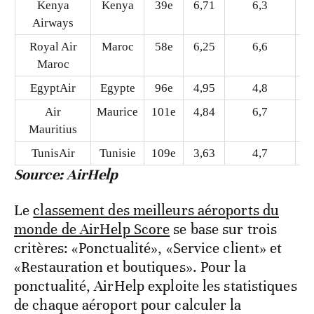
Kenya
Kenya
39e
6,71
6,3
8
Airways
Royal Air
Maroc
58e
6,25
6,6
7
Maroc
EgyptAir
Egypte
96e
4,95
4,8
8
Air
Maurice
101e
4,84
6,7
7
Mauritius
TunisAir
Tunisie
109e
3,63
4,7
Source: AirHelp
Le
classement des meilleurs aéroports du
monde de AirHelp Score
se base sur trois
critères: «Ponctualité», «Service client» et
«Restauration et boutiques». Pour la
ponctualité, AirHelp exploite les statistiques
de chaque aéroport pour calculer la