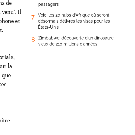
ns de
passagers
venu". Il
Voici les 20 hubs d’Afrique où seront
7
éphone et
désormais délivrés les visas pour les
États-Unis
et.
Zimbabwe: découverte d’un dinosaure
8
vieux de 210 millions d’années
oriale,
ur la
r que
ses
aître