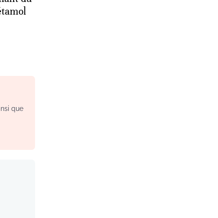
étamol
insi que