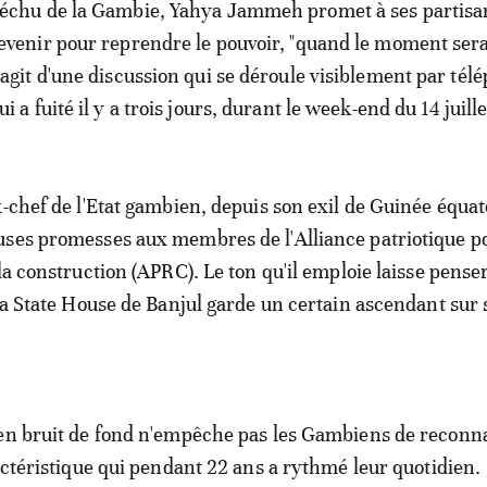
échu de la Gambie, Yahya Jammeh promet à ses partisa
evenir pour reprendre le pouvoir, "quand le moment sera 
'agit d'une discussion qui se déroule visiblement par tél
ui a fuité il y a trois jours, durant le week-end du 14 juill
x-chef de l'Etat gambien, depuis son exil de Guinée équat
ses promesses aux membres de l'Alliance patriotique po
la construction (APRC). Le ton qu'il emploie laisse pense
 la State House de Banjul garde un certain ascendant sur 
en bruit de fond n'empêche pas les Gambiens de reconn
ractéristique qui pendant 22 ans a rythmé leur quotidien.