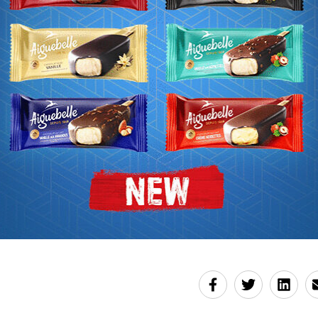
défense des droits de l'Homme et les victimes directes de
aut-il le rappeler, un accord avait été signé avec les nég
 départ, afin de lui assurer certaines garanties. Mais, à
nt de la Commission de la CEDEAO, en l'occurrence Marc
précisé qu'aucune immunité ne pouvait être offerte au pr
Ndiaye
, mis à jour le 18/07/2018 à 14h59