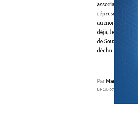
associations de 
répression. Car f
au moment de son
déjà, le préside
de Souza, avait 
déchu.
Par
Mar Bassine 
Le 18/07/2018 à 14h56