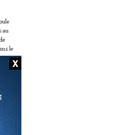
oule
s au
nde
ans le
tretenus
elle du
résence
en, alors
n
s