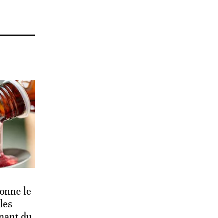
onne le
les
enant du