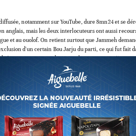
 diffusée, notamment sur YouTube, dure 8mn24 et se dér
n anglais, mais les deux interlocuteurs ont aussi recour
ngue et au ouolof. On retient surtout que Jammeh dema
clusion d'un certain Bou Jarju du parti, ce qui fut fait d
de juin. Les partisans de Jammeh ont reconnu s'être en
tte période.
en revanche d'émettre des critiques sur la gestion actu
cesseur, Adama Barrow. Il ne parle pas non plus de la p
a CEDEAO qui a tendance à s'éterniser en territoire gambi
censée n'y rester que six mois. Enfin, Yahya Jammeh et so
 parlent pas des menaces de poursuites que soulèvent le