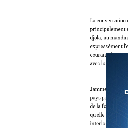
La conversation
principalement e
djola, au mandi
expressément l'ex
courant du mois 
avec lui dans ce
Jammeh se garde 
pays par son suc
de la force de l
qu'elle n'était 
interlocuteur ne