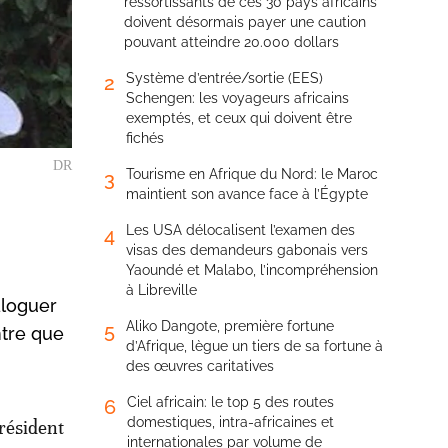
ressortissants de ces 30 pays africains
doivent désormais payer une caution
pouvant atteindre 20.000 dollars
Système d’entrée/sortie (EES)
2
Schengen: les voyageurs africains
exemptés, et ceux qui doivent être
fichés
DR
Tourisme en Afrique du Nord: le Maroc
3
maintient son avance face à l’Égypte
Les USA délocalisent l’examen des
4
visas des demandeurs gabonais vers
Yaoundé et Malabo, l’incompréhension
à Libreville
aloguer
Aliko Dangote, première fortune
5
ntre que
d’Afrique, lègue un tiers de sa fortune à
des œuvres caritatives
Ciel africain: le top 5 des routes
6
domestiques, intra-africaines et
président
internationales par volume de