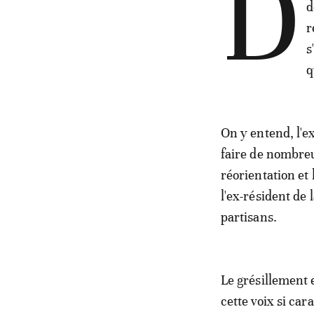
D
d
r
s
q
On y entend, l'e
faire de nombreu
réorientation et 
l'ex-résident de
partisans.
Le grésillement 
cette voix si ca