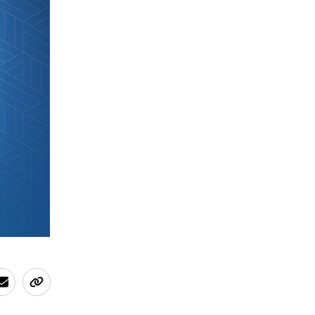
 sa
ociateurs
 l'époque
el Alain
ésident