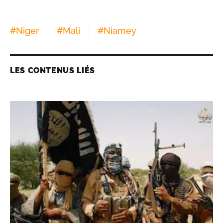
#
Niger
#
Mali
#
Niamey
LES CONTENUS LIÉS