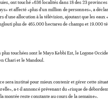
luies, ont touché «636 localités dans 18 des 23 provinces
ays» et affecté «plus d'un million de personnes», a décl
ors d'une allocution à la télévision, ajoutant que les eaux 
nglouti plus de 465.000 hectares de champs et 19.000 tê
s plus touchées sont le Mayo Kebbi Est, le Logone Occiden
en Chari et le Mandoul.
ce sera institué pour mieux contenir et gérer cette situa
relle», a-t-il annoncé prévenant du «risque de déborde
si la montée reste constante au cours de la semaine».