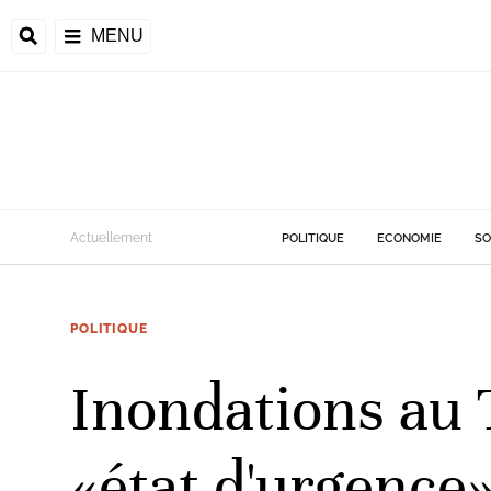
MENU
d
Actuellement
POLITIQUE
ECONOMIE
SO
riale
POLITIQUE
ntrafricaine
émocratique du
Inondations au 
u
Príncipe
«état d'urgence