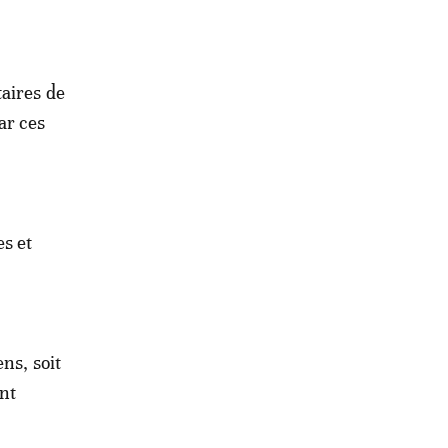
taires de
ar ces
es et
ns, soit
ent