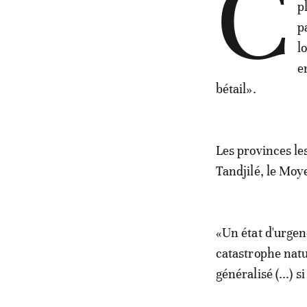
C
p
p
l
e
bétail».
Les provinces le
Tandjilé, le Moy
«Un état d'urgen
catastrophe natu
généralisé (...) 