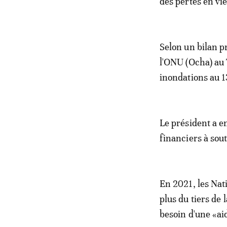
des pertes en vi
Selon un bilan p
l'ONU (Ocha) au 
inondations au 1
Le président a e
financiers à sou
En 2021, les Nat
plus du tiers de 
besoin d'une «ai