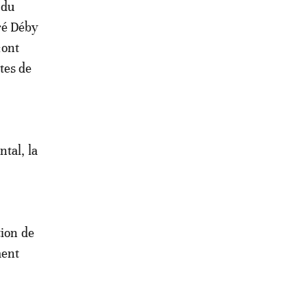
 du
aré Déby
«ont
tes de
tal, la
tion de
ment