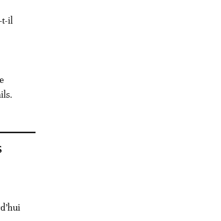
t-il
ne
ils.
s
rd’hui