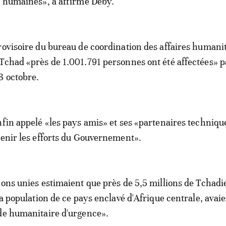
e humaines», a affirmé Déby.
rovisoire du bureau de coordination des affaires humani
Tchad «près de 1.001.791 personnes ont été affectées» p
3 octobre.
nfin appelé «les pays amis» et ses «partenaires techniqu
tenir les efforts du Gouvernement».
ions unies estimaient que près de 5,5 millions de Tchadie
la population de ce pays enclavé d'Afrique centrale, avai
de humanitaire d'urgence».