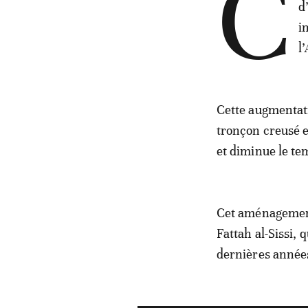
C
d
i
l
Cette augmentati
tronçon creusé e
et diminue le te
Cet aménagement
Fattah al-Sissi,
dernières année