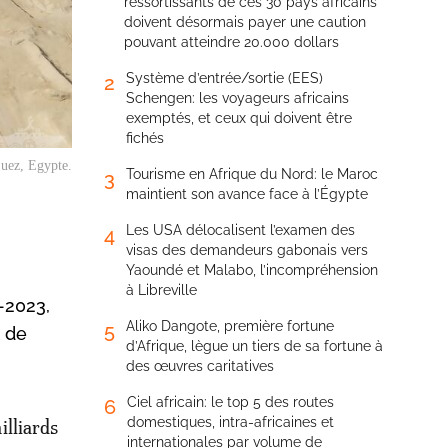
ressortissants de ces 30 pays africains
doivent désormais payer une caution
pouvant atteindre 20.000 dollars
Système d’entrée/sortie (EES)
2
Schengen: les voyageurs africains
exemptés, et ceux qui doivent être
fichés
Suez, Egypte.
Tourisme en Afrique du Nord: le Maroc
3
maintient son avance face à l’Égypte
Les USA délocalisent l’examen des
4
visas des demandeurs gabonais vers
Yaoundé et Malabo, l’incompréhension
à Libreville
2-2023,
Aliko Dangote, première fortune
5
t de
d’Afrique, lègue un tiers de sa fortune à
des œuvres caritatives
Ciel africain: le top 5 des routes
6
domestiques, intra-africaines et
illiards
internationales par volume de