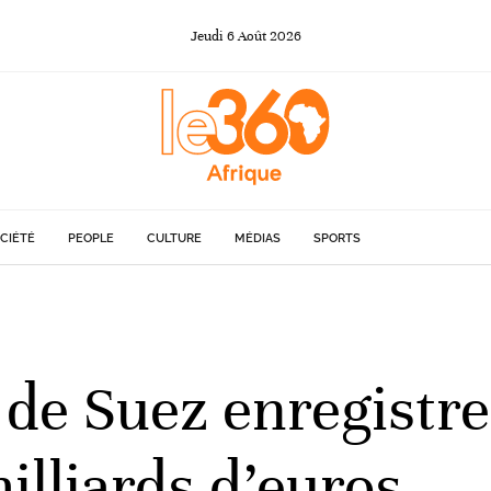
Jeudi
6
Août
2026
CIÉTÉ
PEOPLE
CULTURE
MÉDIAS
SPORTS
 de Suez enregistre
illiards d’euros