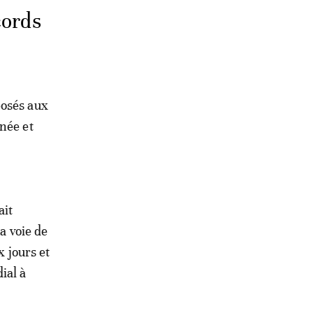
cords
posés aux
née et
ait
a voie de
x jours et
ial à