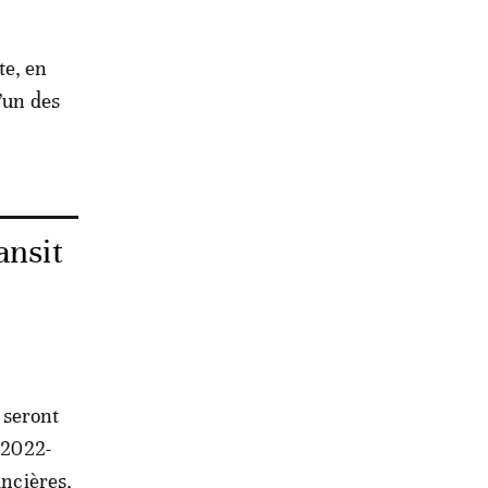
te, en
’un des
ansit
i seront
 2022-
ancières,