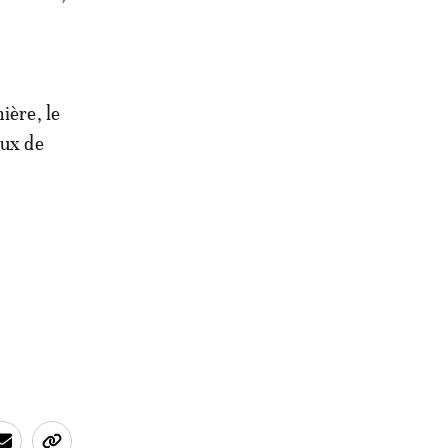
ière, le
aux de