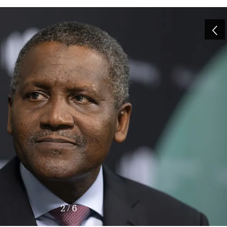
3
/
6