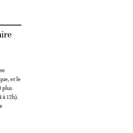
aire
ote
ue, et le
0 plus
 à 12h).
le