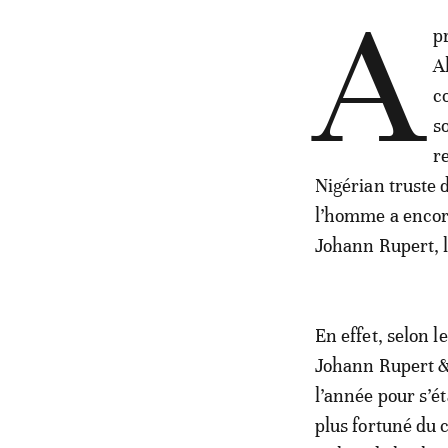
A
p
A
c
s
r
Nigérian truste d
l’homme a encore
Johann Rupert, 
En effet, selon 
Johann Rupert & 
l’année pour s’ét
plus fortuné du 