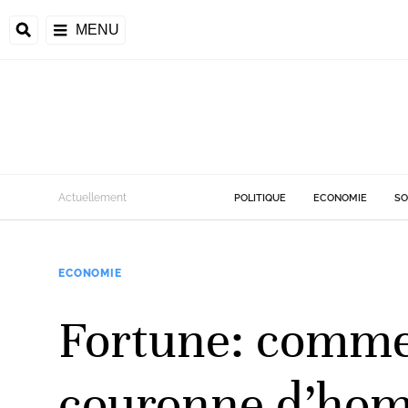
MENU
d
Actuellement
POLITIQUE
ECONOMIE
SO
riale
ECONOMIE
ntrafricaine
émocratique du
Fortune: comme
u
Príncipe
couronne d’homm