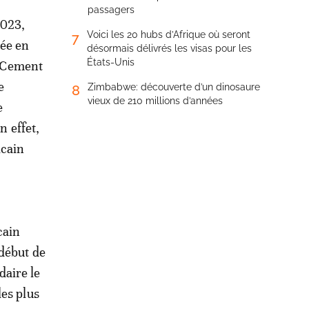
passagers
2023,
Voici les 20 hubs d’Afrique où seront
7
née en
désormais délivrés les visas pour les
États-Unis
e Cement
e
Zimbabwe: découverte d’un dinosaure
8
vieux de 210 millions d’années
e
n effet,
icain
cain
 début de
daire le
les plus