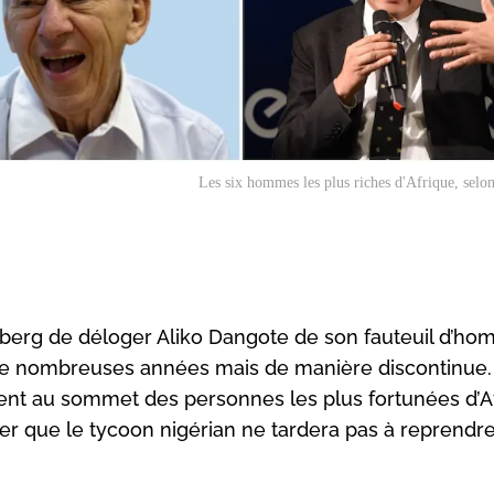
Les six hommes les plus riches d'Afrique, sel
berg de déloger Aliko Dangote de son fauteuil d’ho
is de nombreuses années mais de manière discontinue
nt au sommet des personnes les plus fortunées d’Af
uer que le tycoon nigérian ne tardera pas à reprendr