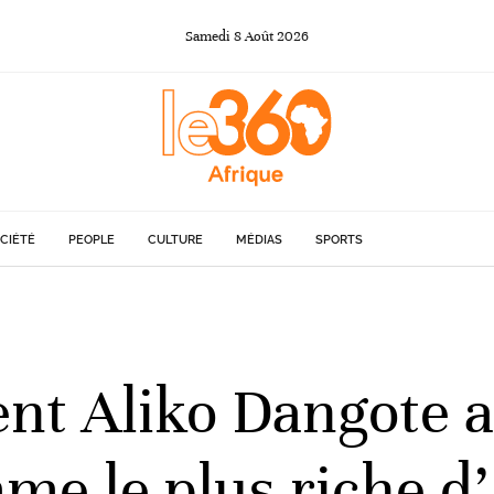
Samedi
8
Août
2026
CIÉTÉ
PEOPLE
CULTURE
MÉDIAS
SPORTS
nt Aliko Dangote a
e le plus riche d’