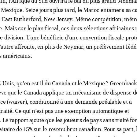
ain, l’Afrique du Sud ouvrira le bal du plus grand Mondia
au Mexique. Seize jours plus tard, le Maroc entamera sa
l à East Rutherford, New Jersey. Même compétition, mê
. Mais sur le plan fiscal, ces deux sélections africaines 
 division. L’une bénéficie d’une convention fiscale prot
l’autre affronte, en plus de Neymar, un prélèvement fédé
s américains.
s-Unis, qu’en est-il du Canada et le Mexique ? Greenbac
lève que le Canada applique un mécanisme de dispense d
rce (waiver), conditionné à une demande préalable et à
 traité. Ce qui n’est pas une exemption automatique et
 Le rapport ajoute que les joueurs de pays sans traité fon
itaire de 15% sur le revenu brut canadien. Pour sa part, 