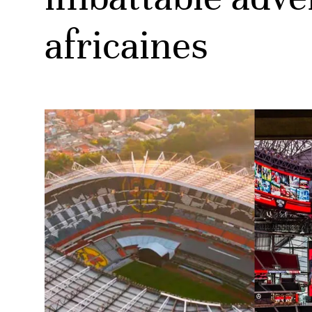
africaines
ud