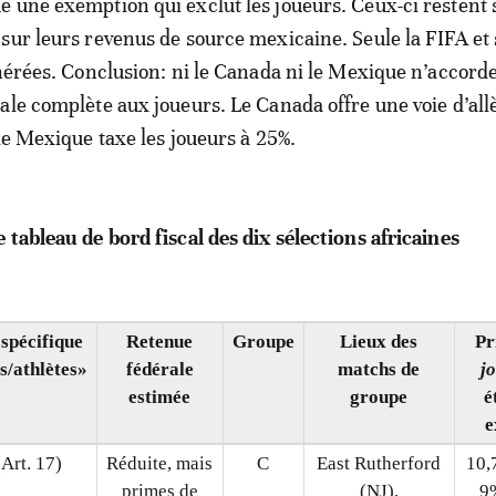
 une exemption qui exclut les joueurs. Ceux-ci restent
sur leurs revenus de source mexicaine. Seule la FIFA et 
onérées. Conclusion: ni le Canada ni le Mexique n’accord
ale complète aux joueurs. Le Canada offre une voie d’al
 le Mexique taxe les joueurs à 25%.
 tableau de bord fiscal des dix sélections africaines
 spécifique
Retenue
Groupe
Lieux des
Pr
s/athlètes»
fédérale
matchs de
j
estimée
groupe
é
e
Art. 17)
Réduite, mais
C
East Rutherford
10,
primes de
(NJ),
9