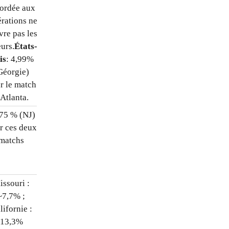
ordée aux
érations ne
vre pas les
urs.
États-
is
: 4,99%
Géorgie)
r le match
 Atlanta.
75 % (NJ)
5 000 – 15 000 $
r ces deux
(ITIN, 1040-NR,
matchs
CWA,
duty days
),
sans possibilité
d’allègement fédéral
issouri :
5 000 – 15 000 $
~7,7% ;
(ITIN, 1040-NR,
lifornie :
CWA,
duty days
)
13,3%