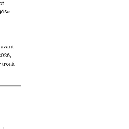
pt
gés»
t avant
2026,
 troué.
a