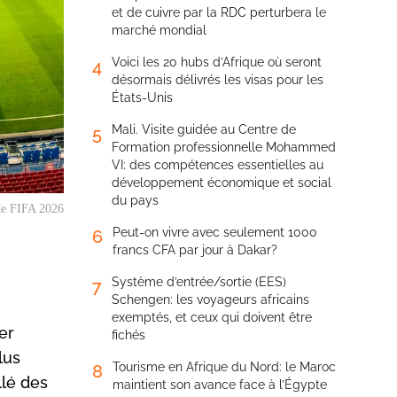
et de cuivre par la RDC perturbera le
marché mondial
Voici les 20 hubs d’Afrique où seront
4
désormais délivrés les visas pour les
États-Unis
Mali. Visite guidée au Centre de
5
Formation professionnelle Mohammed
VI: des compétences essentielles au
développement économique et social
du pays
de FIFA 2026
Peut-on vivre avec seulement 1000
6
francs CFA par jour à Dakar?
Système d’entrée/sortie (EES)
7
Schengen: les voyageurs africains
exemptés, et ceux qui doivent être
er
fichés
lus
Tourisme en Afrique du Nord: le Maroc
8
llé des
maintient son avance face à l’Égypte