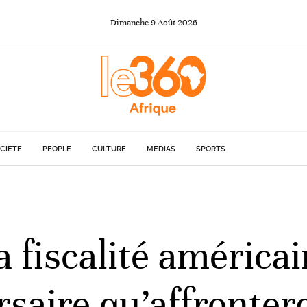
Dimanche
9
Août
2026
CIÉTÉ
PEOPLE
CULTURE
MÉDIAS
SPORTS
 fiscalité américai
saire qu’affronter