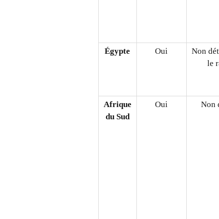
Égypte
Oui
Non dét
le 
Afrique
Oui
Non d
du Sud