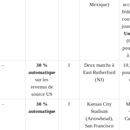
Mexique)
acc
féd
cou
joue
Un
(
pou
à
-
30 %
I
Deux matchs à
10,
automatique
East Rutherford
pou
sur les
(NJ)
revenus de
source US
-
30 %
J
Kansas City
M
automatique
Stadium
(Arrowhead),
Ca
San Francisco