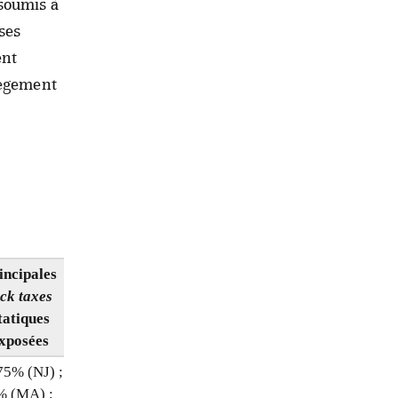
 soumis à
ses
ent
lègement
incipales
Charge de
ock taxes
conformité
tatiques
(estimation par
xposées
joueur)
75% (NJ) ;
5 000 – 15 000 $
% (MA) ;
(ITIN, 1040-NR,