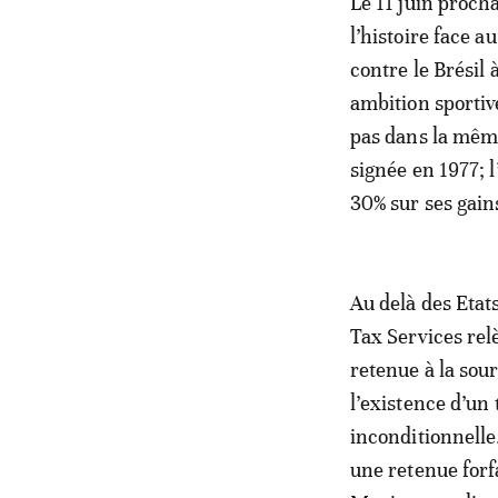
Le 11 juin proch
l’histoire face 
contre le Brési
ambition sportive
pas dans la même
signée en 1977; 
30% sur ses gain
Au delà des Etat
Tax Services re
retenue à la sou
l’existence d’un
inconditionnelle.
une retenue forfa