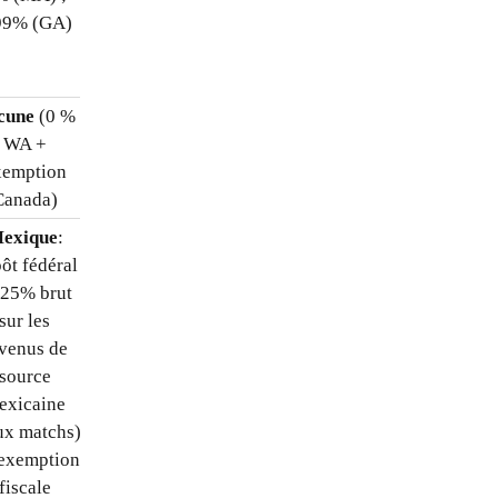
99% (GA)
CWA,
duty days
)
cune
(0 %
5 000 – 15 000 $
WA +
(ITIN, 1040-NR,
xemption
CWA,
duty days
)
Canada)
exique
:
5 000 – 15 000 $
ôt fédéral
(conformité multi-
 25% brut
juridictions : ITIN,
sur les
1040-NR,
venus de
déclarations
source
mexicaines,
duty
exicaine
days
)
ux matchs)
’exemption
fiscale