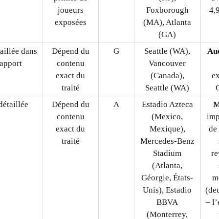
joueurs
Foxborough
4,
exposées
(MA), Atlanta
(GA)
aillée dans
Dépend du
G
Seattle (WA),
Au
rapport
contenu
Vancouver
exact du
(Canada),
e
traité
Seattle (WA)
étaillée
Dépend du
A
Estadio Azteca
M
contenu
(Mexico,
imp
exact du
Mexique),
de
traité
Mercedes-Benz
Stadium
re
(Atlanta,
Géorgie, États-
m
Unis), Estadio
(de
BBVA
– l
(Monterrey,