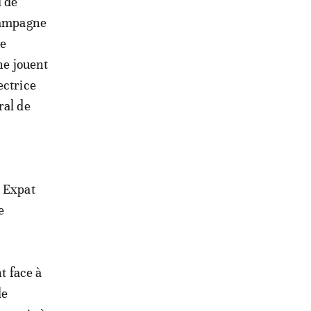
l de
 campagne
me
ne jouent
ectrice
ral de
k Expat
e
t face à
le