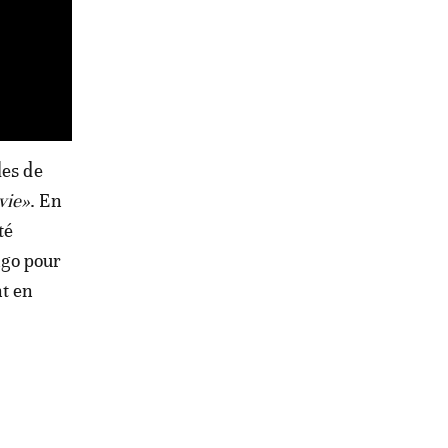
les de
vie»
. En
té
go pour
t en