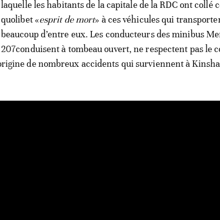
laquelle les habitants de la capitale de la RDC ont collé 
quolibet «
esprit de mort
» à ces véhicules qui transporte
beaucoup d’entre eux. Les conducteurs des minibus M
207conduisent à tombeau ouvert, ne respectent pas le c
l’origine de nombreux accidents qui surviennent à Kinsha