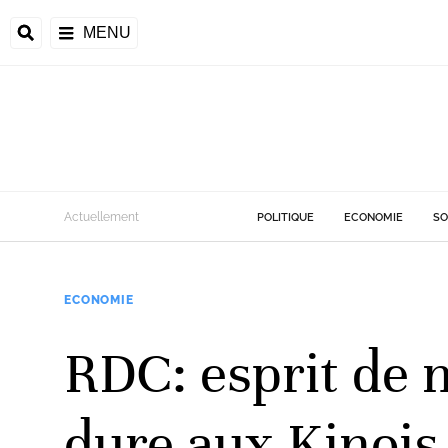
MENU
d
Actuellement
POLITIQUE
ECONOMIE
SO
riale
ECONOMIE
ntrafricaine
émocratique du
RDC: esprit de m
u
Príncipe
dure aux Kinois