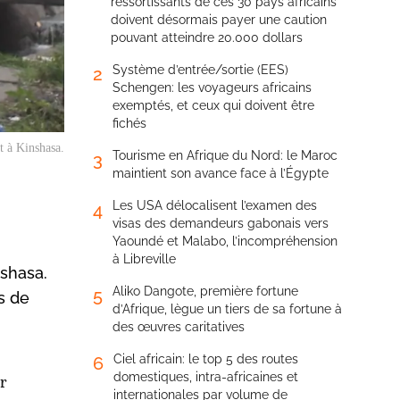
ressortissants de ces 30 pays africains
doivent désormais payer une caution
pouvant atteindre 20.000 dollars
Système d’entrée/sortie (EES)
2
Schengen: les voyageurs africains
exemptés, et ceux qui doivent être
fichés
t à Kinshasa.
Tourisme en Afrique du Nord: le Maroc
3
maintient son avance face à l’Égypte
Les USA délocalisent l’examen des
4
visas des demandeurs gabonais vers
Yaoundé et Malabo, l’incompréhension
à Libreville
shasa.
Aliko Dangote, première fortune
5
s de
d’Afrique, lègue un tiers de sa fortune à
des œuvres caritatives
Ciel africain: le top 5 des routes
6
domestiques, intra-africaines et
ur
internationales par volume de