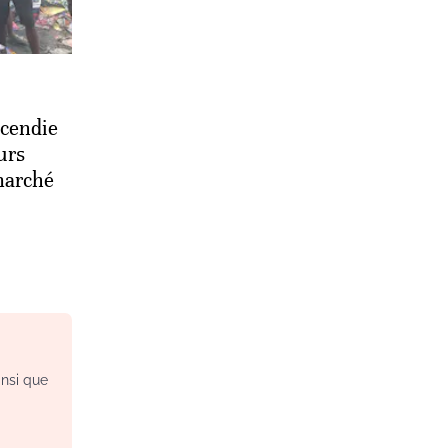
ncendie
urs
marché
insi que