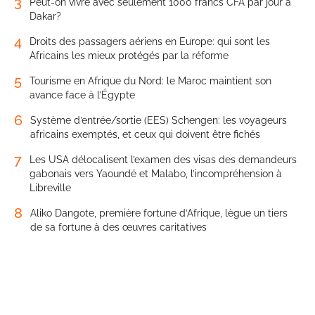
3
Peut-on vivre avec seulement 1000 francs CFA par jour à
Dakar?
4
Droits des passagers aériens en Europe: qui sont les
Africains les mieux protégés par la réforme
5
Tourisme en Afrique du Nord: le Maroc maintient son
avance face à l’Égypte
6
Système d’entrée/sortie (EES) Schengen: les voyageurs
africains exemptés, et ceux qui doivent être fichés
7
Les USA délocalisent l’examen des visas des demandeurs
gabonais vers Yaoundé et Malabo, l’incompréhension à
Libreville
8
Aliko Dangote, première fortune d’Afrique, lègue un tiers
de sa fortune à des œuvres caritatives