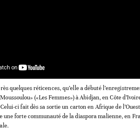
près quelques réticences, qu’elle a débuté l’enregistreme
oussoulou» («Les Femmes») à Abidjan, en Côte d’Ivoire,
Celui-ci fait dès sa sortie un carton en Afrique de l’Oues
de une forte communauté de la diaspora malienne, en Fr
ale.