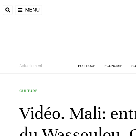
MENU
d
Actuellement
POLITIQUE
ECONOMIE
SO
riale
CULTURE
ntrafricaine
émocratique du
Vidéo. Mali: ent
u
Príncipe
du Wassoulou, 