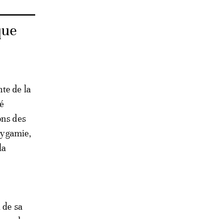
que
te de la
ré
ons des
olygamie,
la
 de sa