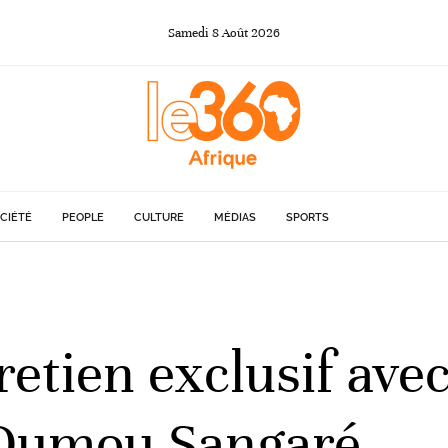
Samedi
8
Août
2026
CIÉTÉ
PEOPLE
CULTURE
MÉDIAS
SPORTS
retien exclusif ave
Oumou Sangaré