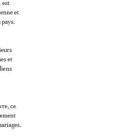
 est
ienne et
u pays.
ieurs
es et
liens
vre, ce
idement
mariages.