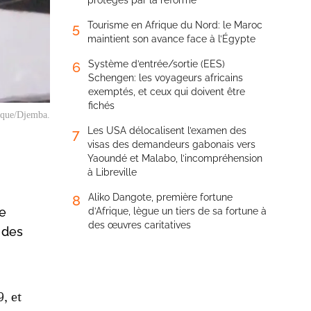
protégés par la réforme
Tourisme en Afrique du Nord: le Maroc
5
maintient son avance face à l’Égypte
Système d’entrée/sortie (EES)
6
Schengen: les voyageurs africains
exemptés, et ceux qui doivent être
fichés
ique/Djemba.
Les USA délocalisent l’examen des
7
visas des demandeurs gabonais vers
Yaoundé et Malabo, l’incompréhension
à Libreville
Aliko Dangote, première fortune
8
ne
d’Afrique, lègue un tiers de sa fortune à
des œuvres caritatives
, des
, et