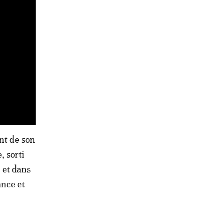
nt de son
 sorti
t et dans
ance et