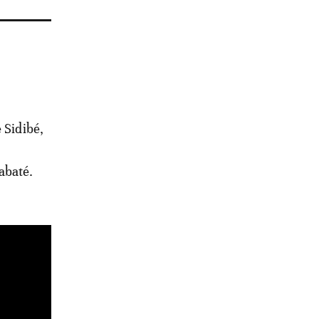
 Sidibé,
a
abaté.