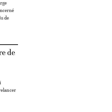
urge
oncerné
és de
re de
i
relancer