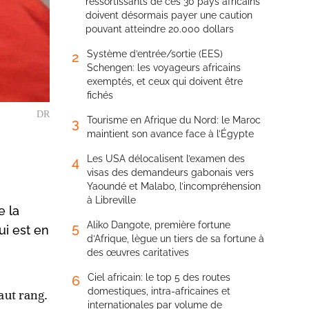
ressortissants de ces 30 pays africains
doivent désormais payer une caution
pouvant atteindre 20.000 dollars
Système d’entrée/sortie (EES)
2
Schengen: les voyageurs africains
exemptés, et ceux qui doivent être
fichés
DR
Tourisme en Afrique du Nord: le Maroc
3
maintient son avance face à l’Égypte
Les USA délocalisent l’examen des
4
visas des demandeurs gabonais vers
Yaoundé et Malabo, l’incompréhension
à Libreville
e la
Aliko Dangote, première fortune
5
ui est en
d’Afrique, lègue un tiers de sa fortune à
des œuvres caritatives
Ciel africain: le top 5 des routes
6
domestiques, intra-africaines et
aut rang.
internationales par volume de