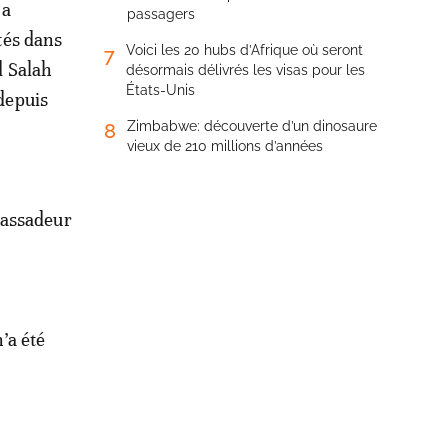
 a
passagers
tés dans
Voici les 20 hubs d’Afrique où seront
7
d Salah
désormais délivrés les visas pour les
États-Unis
depuis
Zimbabwe: découverte d’un dinosaure
8
vieux de 210 millions d’années
bassadeur
’a été