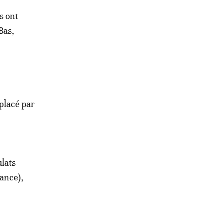
s ont
Bas,
placé par
lats
ance),