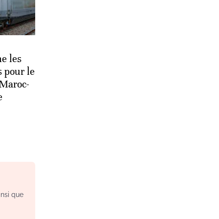
e les
 pour le
 Maroc-
e
insi que