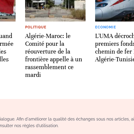
POLITIQUE
ECONOMIE
quand
Algérie-Maroc: le
L'UMA décroch
’armée
Comité pour la
premiers fonds
des
réouverture de la
chemin de fer
lles
frontière appelle à un
Algérie-Tunisi
rassemblement ce
mardi
logue. Afin d'améliorer la qualité des échanges sous nos articles, a
sulter nos règles d’utilisation.