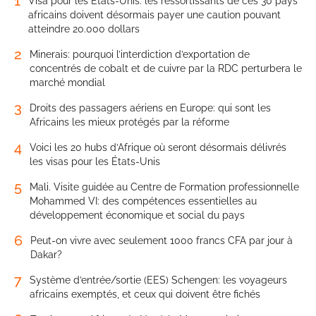
1
Visa pour les États-Unis: les ressortissants de ces 30 pays
africains doivent désormais payer une caution pouvant
atteindre 20.000 dollars
2
Minerais: pourquoi l’interdiction d’exportation de
concentrés de cobalt et de cuivre par la RDC perturbera le
marché mondial
3
Droits des passagers aériens en Europe: qui sont les
Africains les mieux protégés par la réforme
4
Voici les 20 hubs d’Afrique où seront désormais délivrés
les visas pour les États-Unis
5
Mali. Visite guidée au Centre de Formation professionnelle
Mohammed VI: des compétences essentielles au
développement économique et social du pays
6
Peut-on vivre avec seulement 1000 francs CFA par jour à
Dakar?
7
Système d’entrée/sortie (EES) Schengen: les voyageurs
africains exemptés, et ceux qui doivent être fichés