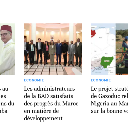
ECONOMIE
ECONOMIE
s au
Les administrateurs
Le projet stra
des
de la BAD satisfaits
de Gazoduc rel
ens du
des progrès du Maroc
Nigeria au Mar
aba
en matière de
sur la bonne v
développement