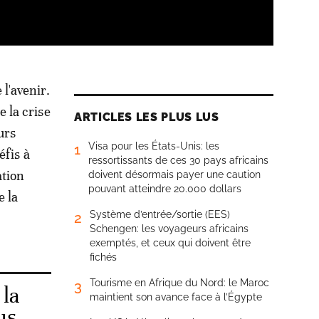
l'avenir.
 la crise
ARTICLES LES PLUS LUS
urs
Visa pour les États-Unis: les
1
éfis à
ressortissants de ces 30 pays africains
ation
doivent désormais payer une caution
pouvant atteindre 20.000 dollars
e la
Système d’entrée/sortie (EES)
2
Schengen: les voyageurs africains
exemptés, et ceux qui doivent être
fichés
Tourisme en Afrique du Nord: le Maroc
3
 la
maintient son avance face à l’Égypte
us