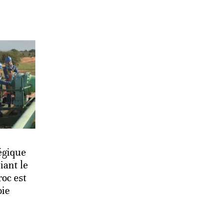
tégique
iant le
oc est
oie