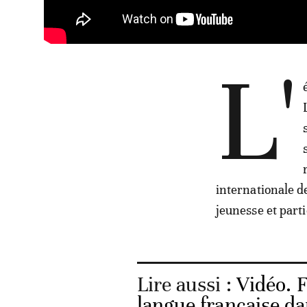
L'
internationale d
jeunesse et part
Lire aussi :
Vidéo. F
langue française d