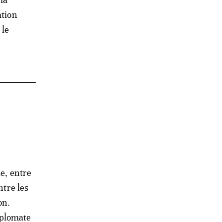
ation
 le
le, entre
ntre les
on.
Diplomate