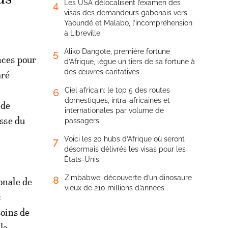
Les USA délocalisent l’examen des
4
visas des demandeurs gabonais vers
Yaoundé et Malabo, l’incompréhension
à Libreville
Aliko Dangote, première fortune
5
nces pour
d’Afrique, lègue un tiers de sa fortune à
des œuvres caritatives
aré
Ciel africain: le top 5 des routes
6
domestiques, intra-africaines et
 de
internationales par volume de
esse du
passagers
Voici les 20 hubs d’Afrique où seront
7
désormais délivrés les visas pour les
États-Unis
Zimbabwe: découverte d’un dinosaure
8
onale de
vieux de 210 millions d’années
c
soins de
la