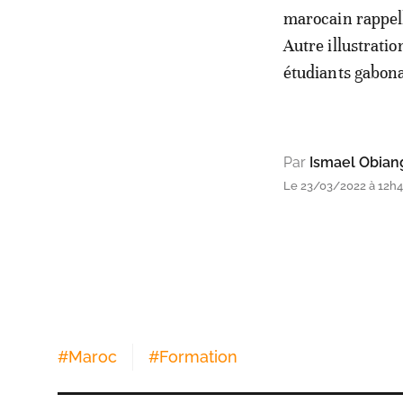
marocain rappell
Autre illustratio
étudiants gabona
Par
Ismael Obiang
Le 23/03/2022 à 12h
#
Maroc
#
Formation