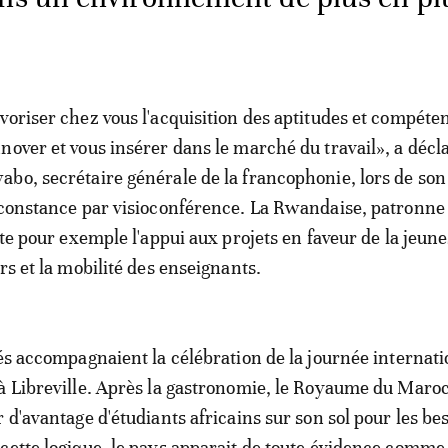
voriser chez vous l'acquisition des aptitudes et compéte
nover et vous insérer dans le marché du travail», a décl
bo, secrétaire générale de la francophonie, lors de son
rconstance par visioconférence. La Rwandaise, patronne
ite pour exemple l'appui aux projets en faveur de la jeun
rs et la mobilité des enseignants.
tés accompagnaient la célébration de la journée internati
à Libreville. Après la gastronomie, le Royaume du Maro
 d'avantage d'étudiants africains sur son sol pour les be
cette logique, le pays apparait de toute évidence comme 