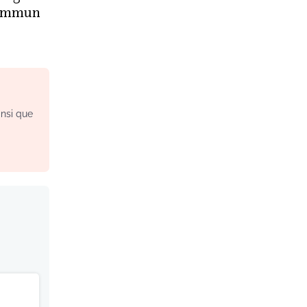
commun
insi que