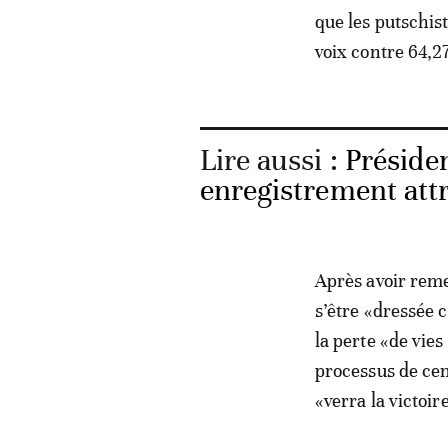
que les putschis
voix contre 64,2
Lire aussi :
Préside
enregistrement attr
Après avoir reme
s’être «dressée 
la perte «de vie
processus de cen
«verra la victoir