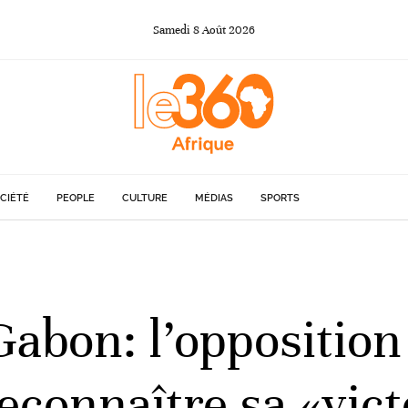
Samedi
8
Août
2026
CIÉTÉ
PEOPLE
CULTURE
MÉDIAS
SPORTS
Gabon: l’oppositio
econnaître sa «victo