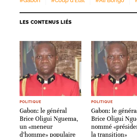
#
Gabon
#
Coup d'Etat
#
Ali Bongo
LES CONTENUS LIÉS
POLITIQUE
POLITIQUE
Gabon: le général
Gabon: le généra
Brice Oligui Nguema,
Brice Oligui Ng
un «meneur
nommé «préside
d’homme» populaire
la transition»