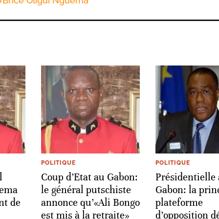
#
Brice Oligui Nguema
POLITIQUE
POLITIQUE
l
Coup d’Etat au Gabon:
Présidentielle
uema
le général putschiste
Gabon: la prin
nt de
annonce qu’«Ali Bongo
plateforme
est mis à la retraite»
d’opposition d