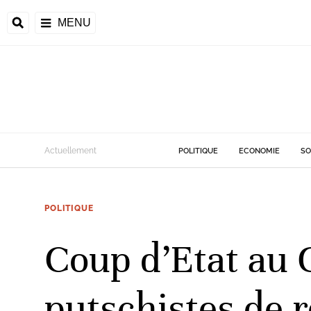
MENU
d
Actuellement
POLITIQUE
ECONOMIE
SO
riale
POLITIQUE
ntrafricaine
émocratique du
Coup d’Etat au 
u
Príncipe
putschistes de r