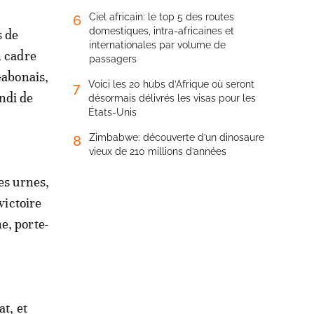
Ciel africain: le top 5 des routes
6
domestiques, intra-africaines et
s de
internationales par volume de
n cadre
passagers
Gabonais,
Voici les 20 hubs d’Afrique où seront
7
ndi de
désormais délivrés les visas pour les
États-Unis
Zimbabwe: découverte d’un dinosaure
8
vieux de 210 millions d’années
es urnes,
victoire
e, porte-
t, et