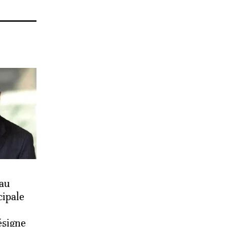
 au
cipale
ésigne