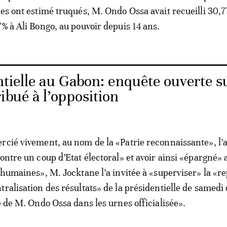
tes ont estimé truqués, M. Ondo Ossa avait recueilli 30,
7% à Ali Bongo, au pouvoir depuis 14 ans.
ntielle au Gabon: enquête ouverte s
ibué à l’opposition
rcié vivement, au nom de la «Patrie reconnaissante», l
contre un coup d’Etat électoral» et avoir ainsi «épargné»
s humaines», M. Jocktane l’a invitée à «superviser» la «r
tralisation des résultats» de la présidentielle de samedi 
e de M. Ondo Ossa dans les urnes officialisée».