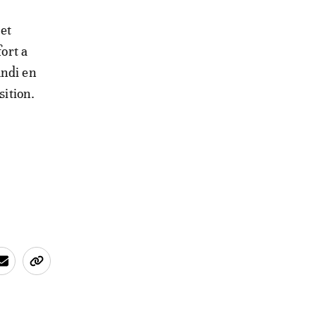
 et
fort a
undi en
sition.