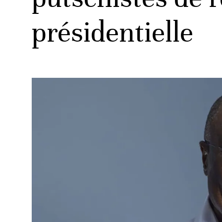
présidentielle
ud