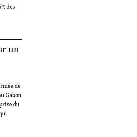
77% des
ur un
’armée de
 au Gabon
eprise du
qui