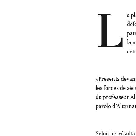
L
a p
déf
pat
la 
cet
«Présents devant
les forces de séc
du professeur Al
parole d’Altern
Selon les résult