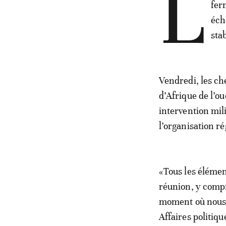
L
fer
éch
stab
Vendredi, les c
d’Afrique de l’ou
intervention mil
l’organisation ré
«Tous les élémen
réunion, y compr
moment où nous a
Affaires politiqu