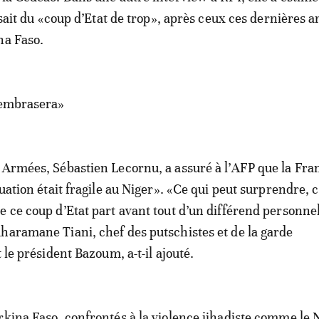
issait du «coup d’Etat de trop», après ceux ces dernières 
na Faso.
’embrasera»
 Armées, Sébastien Lecornu, a assuré à l’AFP que la Fra
tuation était fragile au Niger». «Ce qui peut surprendre, c
e ce coup d’Etat part avant tout d’un différend personne
haramane Tiani, chef des putschistes et de la garde
t le président Bazoum, a-t-il ajouté.
rkina Faso, confrontés à la violence jihadiste comme le N