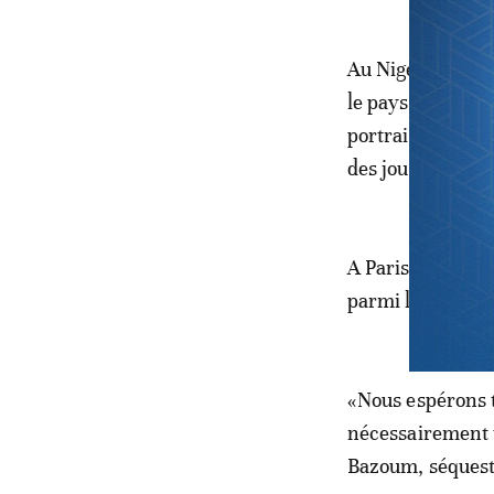
Au Niger, des man
le pays vendredi
portraits des aut
des journalistes 
A Paris, une tre
parmi lesquell
«Nous espérons t
nécessairement un
Bazoum, séquestr