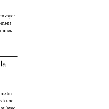
à envoyer
lement
hommes
la
i matin
s à une
 qu’avec