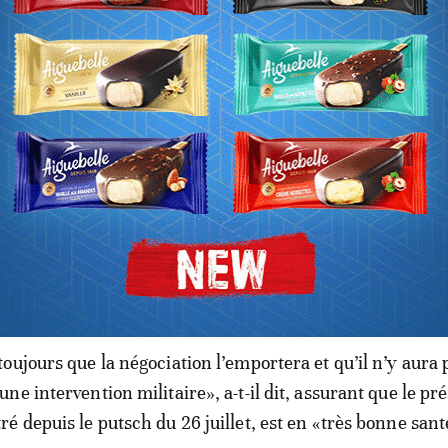
ifestations de soutien aux putschistes ont eu lieu à trav
 et samedi, au cours desquelles drapeau nigérien et russ
eurs du coup d’Etat étaient très visibles, selon la TV nati
locaux.
ntaine de personnes ont manifesté leur soutien à M. Baz
es son Premier ministre, Ouhoumoudou Mahamadou.
oujours que la négociation l’emportera et qu’il n’y aura 
e intervention militaire», a-t-il dit, assurant que le pr
é depuis le putsch du 26 juillet, est en «très bonne sant