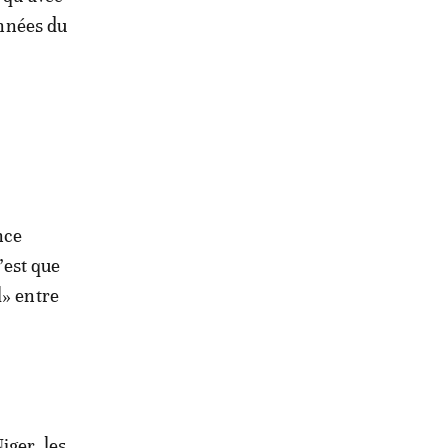
années du
nce
’est que
l» entre
iger, les