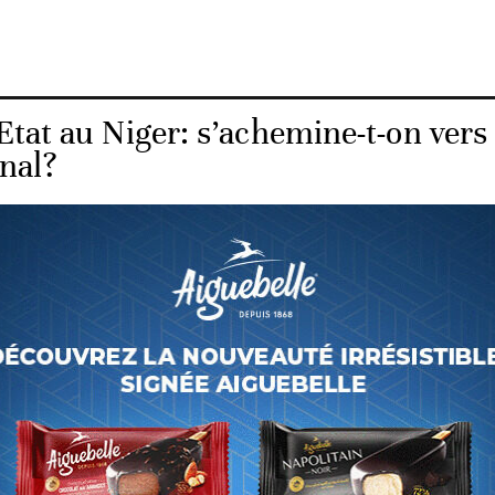
Etat au Niger: s’achemine-t-on vers
nal?
atre jours après le coup d’Etat qui a renversé le président
la Cedeao avait donné sept jours aux putschistes, soit
 pour le rétablir dans ses fonctions, sous peine d’utilise
 bonne santé»