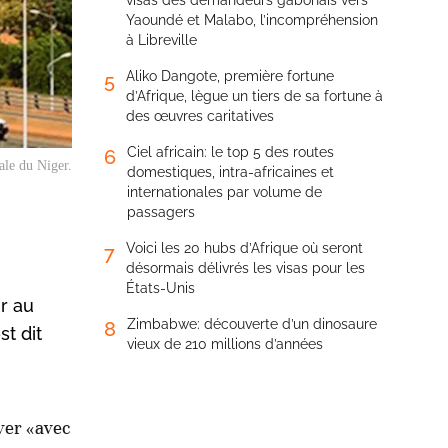
visas des demandeurs gabonais vers
Yaoundé et Malabo, l’incompréhension
à Libreville
Aliko Dangote, première fortune
5
d’Afrique, lègue un tiers de sa fortune à
des œuvres caritatives
Ciel africain: le top 5 des routes
6
ale du Niger.
domestiques, intra-africaines et
internationales par volume de
passagers
Voici les 20 hubs d’Afrique où seront
7
désormais délivrés les visas pour les
États-Unis
r au
Zimbabwe: découverte d’un dinosaure
8
t dit
vieux de 210 millions d’années
yer «avec