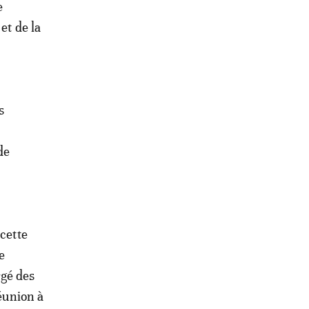
e
et de la
s
de
 cette
e
rgé des
réunion à