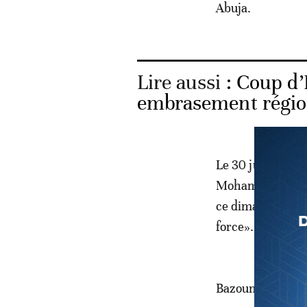
Abuja.
Lire aussi :
Coup d’
embrasement régio
Le 30 juillet, qu
Mohamed Bazoum, 
ce dimanche soir,
force».
Bazoum en «très