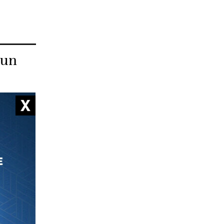
 un
 élu
 jusqu’à
r «la