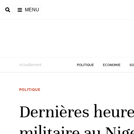
MENU
d
Actuellement
POLITIQUE
ECONOMIE
SO
riale
POLITIQUE
ntrafricaine
émocratique du
Dernières heure
u
Príncipe
militaire au Nig