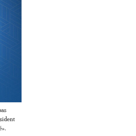
ers tout
e,
onale et
oum,
pas
ésident
é».