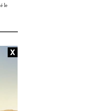
é le
rejetant
ulture,
rieur,