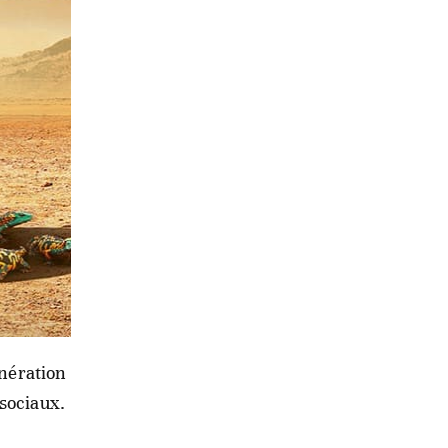
s jeunes
ouvelle
ili) pour
d’un
Projet de
énération
 sociaux.