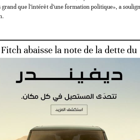
s grand que l’intérêt d’une formation politique», a soulign
n.
Fitch abaisse la note de la dette du
20 ministres nommés, le parlement a approuvé 19 noms, 
 Stella Soi Langat au poste de ministre du Genre, de la C
atrimoine.
res reconduits, figurent notamment le ministre de l’Inté