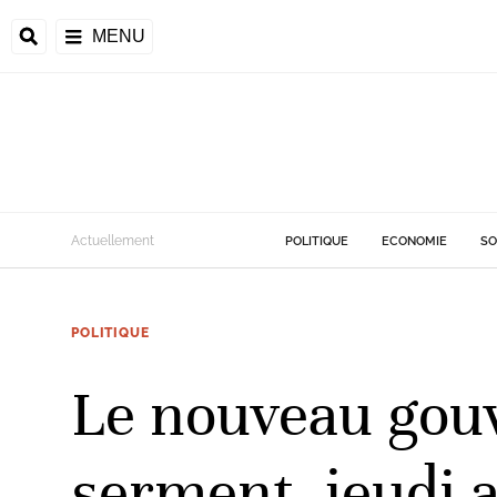
MENU
d
Actuellement
POLITIQUE
ECONOMIE
SO
riale
POLITIQUE
ntrafricaine
émocratique du
Le nouveau gou
u
Príncipe
serment, jeudi a