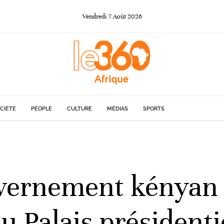
Vendredi
7
Août
2026
CIÉTÉ
PEOPLE
CULTURE
MÉDIAS
SPORTS
vernement kényan 
u Palais présidenti