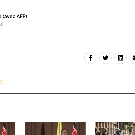
e (avec AFP)
45
to