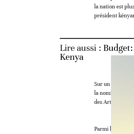
la nation est plu
président kénya
Lire aussi :
Budget: 
Kenya
Sur un total de 
la nomination de
des Arts et du P
Parmi les minist