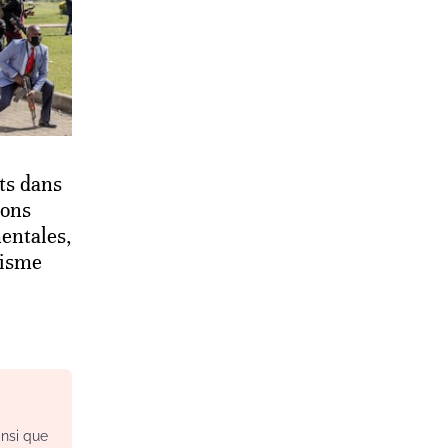
ts dans
ions
entales,
nisme
insi que