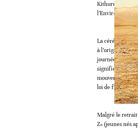
Kithure Kindiki, 
l’Environnement
La cérémonie de 
à l’origine du m
journée de mobil
signifier la dat
mouvement de con
loi de finances 
Malgré le retrait
Z» (jeunes nés a