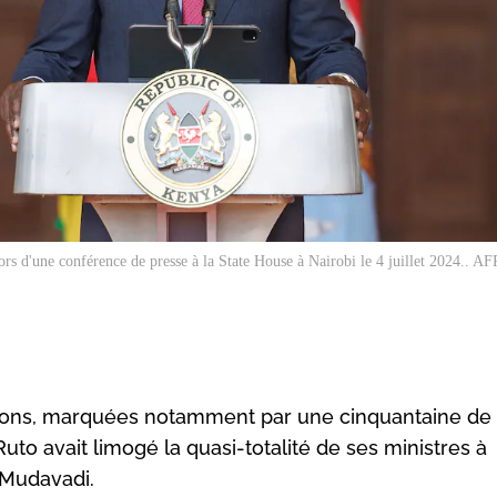
s d'une conférence de presse à la State House à Nairobi le 4 juillet 2024.. AFP
tions, marquées notamment par une cinquantaine de
uto avait limogé la quasi-totalité de ses ministres à
 Mudavadi.