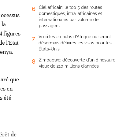
Ciel africain: le top 5 des routes
6
domestiques, intra-africaines et
rocessus
internationales par volume de
 la
passagers
4 figures
Voici les 20 hubs d’Afrique où seront
7
e l’Etat
désormais délivrés les visas pour les
États-Unis
Kenya.
Zimbabwe: découverte d’un dinosaure
8
vieux de 210 millions d’années
laré que
ues en
s été
érêt de