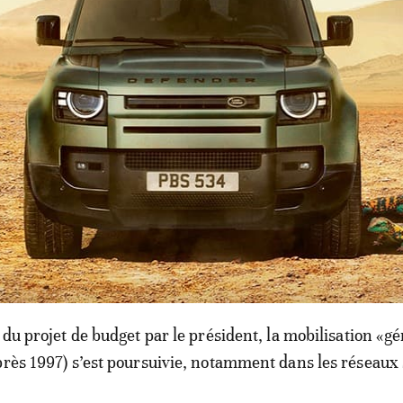
celui de la Défense, Aden Barre Duale, et celle de
, Roselinda Soipan Tuiya.
prestation de serment s’est déroulée à un moment où le
ouvement de contestation dans le pays ont appelé à une n
isation jeudi.Baptisée «Nane Nane» («Huit Huit» en swah
e du 8 août, cette manifestation se veut un prolongement 
testation lancé par les jeunes kényans pour rejeter le 
2024.
 du projet de budget par le président, la mobilisation «g
près 1997) s’est poursuivie, notamment dans les réseaux