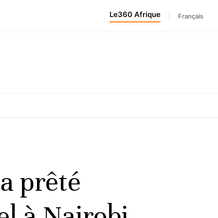
Le360 Afrique
|
Français
a prêté
el à Nairobi,