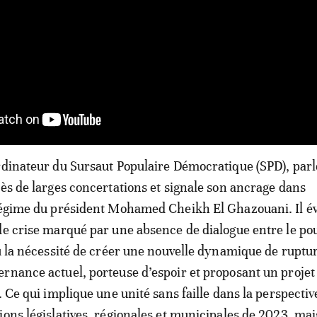
rdinateur du Sursaut Populaire Démocratique (SPD), parl
rès de larges concertations et signale son ancrage dans
 régime du président Mohamed Cheikh El Ghazouani. Il é
de crise marqué par une absence de dialogue entre le pou
où la nécessité de créer une nouvelle dynamique de ruptur
rnance actuel, porteuse d’espoir et proposant un projet
. Ce qui implique une unité sans faille dans la perspectiv
ions législatives, régionales et municipales de 2023, mai