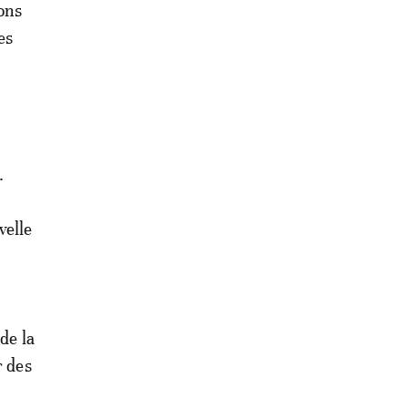
ons
es
.
velle
de la
r des