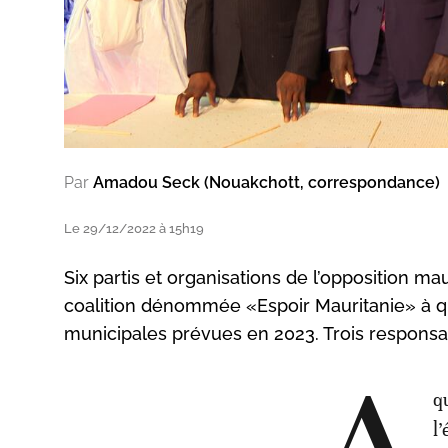
Par
Amadou Seck (Nouakchott, correspondance)
Le 29/12/2022 à 15h19
Six partis et organisations de l’opposition m
coalition dénommée «Espoir Mauritanie» à qu
municipales prévues en 2023. Trois responsabl
q
l