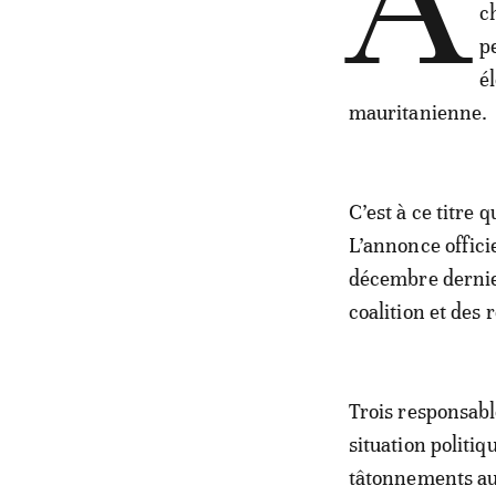
A
c
p
é
mauritanienne.
C’est à ce titre 
L’annonce officie
décembre dernier
coalition et des
Trois responsable
situation politi
tâtonnements au 