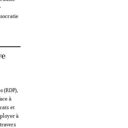
r
émocratie
ve
s (RDP),
face à
cats et
éployer à
travers