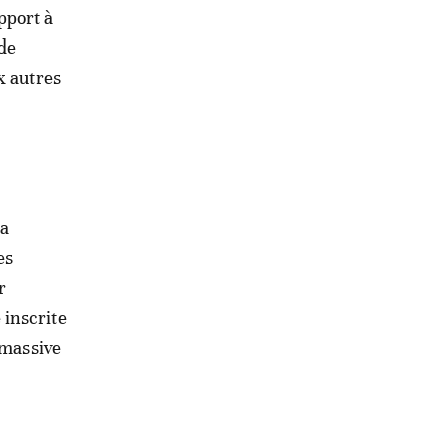
pport à
 de
x autres
la
es
r
 inscrite
 massive