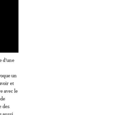
e d’une
voque un
voir et
e avec le
 de
e des
s aussi