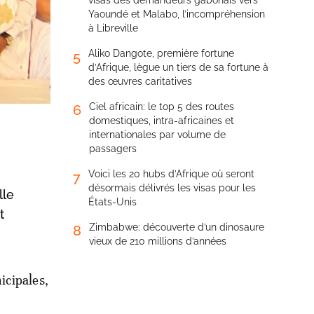
visas des demandeurs gabonais vers
Yaoundé et Malabo, l’incompréhension
à Libreville
Aliko Dangote, première fortune
5
d’Afrique, lègue un tiers de sa fortune à
des œuvres caritatives
Ciel africain: le top 5 des routes
6
domestiques, intra-africaines et
internationales par volume de
passagers
Voici les 20 hubs d’Afrique où seront
7
désormais délivrés les visas pour les
lle
États-Unis
t
Zimbabwe: découverte d’un dinosaure
8
vieux de 210 millions d’années
icipales,