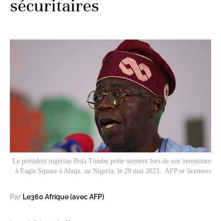
sécuritaires
Le président nigérian Bola Tinubu prête serment lors de son investiture
à Eagle Square à Abuja, au Nigeria, le 29 mai 2023.. AFP or licensors
Par
Le360 Afrique (avec AFP)