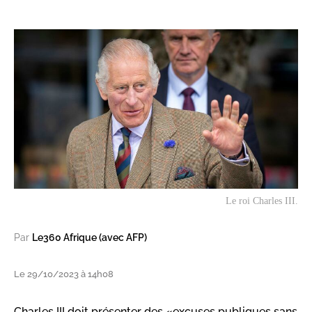
Le roi Charles III.
Par
Le360 Afrique (avec AFP)
Le 29/10/2023 à 14h08
Charles III doit présenter des «excuses publiques sans