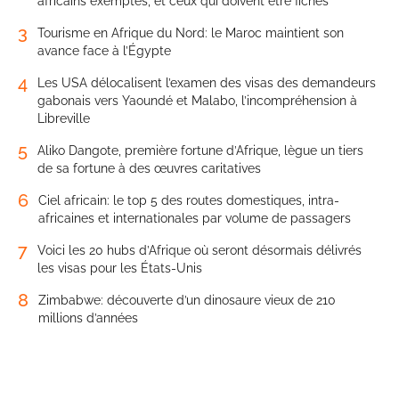
africains exemptés, et ceux qui doivent être fichés
3
Tourisme en Afrique du Nord: le Maroc maintient son
avance face à l’Égypte
4
Les USA délocalisent l’examen des visas des demandeurs
gabonais vers Yaoundé et Malabo, l’incompréhension à
Libreville
5
Aliko Dangote, première fortune d’Afrique, lègue un tiers
de sa fortune à des œuvres caritatives
6
Ciel africain: le top 5 des routes domestiques, intra-
africaines et internationales par volume de passagers
7
Voici les 20 hubs d’Afrique où seront désormais délivrés
les visas pour les États-Unis
8
Zimbabwe: découverte d’un dinosaure vieux de 210
millions d’années