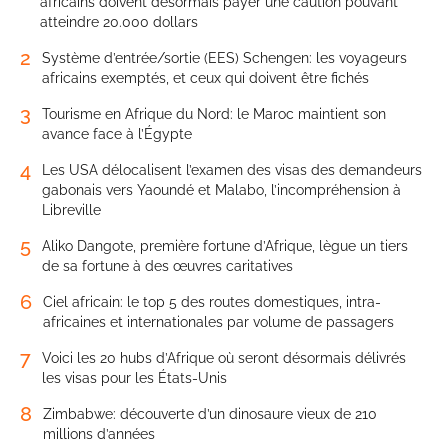
africains doivent désormais payer une caution pouvant
atteindre 20.000 dollars
2
Système d’entrée/sortie (EES) Schengen: les voyageurs
africains exemptés, et ceux qui doivent être fichés
3
Tourisme en Afrique du Nord: le Maroc maintient son
avance face à l’Égypte
4
Les USA délocalisent l’examen des visas des demandeurs
gabonais vers Yaoundé et Malabo, l’incompréhension à
Libreville
5
Aliko Dangote, première fortune d’Afrique, lègue un tiers
de sa fortune à des œuvres caritatives
6
Ciel africain: le top 5 des routes domestiques, intra-
africaines et internationales par volume de passagers
7
Voici les 20 hubs d’Afrique où seront désormais délivrés
les visas pour les États-Unis
8
Zimbabwe: découverte d’un dinosaure vieux de 210
millions d’années