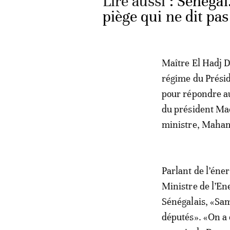
Lire aussi :
Sénégal
piège qui ne dit pa
Maître El Hadj Di
régime du Présid
pour répondre a
du président Mac
ministre, Maha
Parlant de l’éne
Ministre de l’En
Sénégalais, «Sam
députés». «On a 