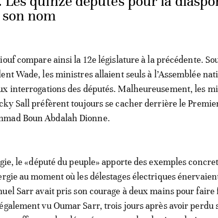
. Les quinze députés pour la diaspo
s son nom
ouf compare ainsi la 12e législature à la précédente. Sou
ent Wade, les ministres allaient seuls à l’Assemblée nat
ux interrogations des députés. Malheureusement, les mi
ky Sall préfèrent toujours se cacher derrière le Premie
mmad Boun Abdalah Dionne.
rgie, le «député du peuple» apporte des exemples concret
ergie au moment où les délestages électriques énervaient
uel Sarr avait pris son courage à deux mains pour faire 
également vu Oumar Sarr, trois jours après avoir perdu 