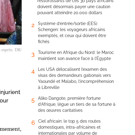
ressortissants de ces 30 pays africains
doivent désormais payer une caution
pouvant atteindre 20.000 dollars
Système d’entrée/sortie (EES)
2
Schengen: les voyageurs africains
exemptés, et ceux qui doivent être
fichés
 esprits. DR/
Tourisme en Afrique du Nord: le Maroc
3
maintient son avance face à l’Égypte
Les USA délocalisent l’examen des
4
visas des demandeurs gabonais vers
Yaoundé et Malabo, l’incompréhension
à Libreville
injurient
Aliko Dangote, première fortune
5
pour
d’Afrique, lègue un tiers de sa fortune à
des œuvres caritatives
Ciel africain: le top 5 des routes
6
domestiques, intra-africaines et
nimement,
internationales par volume de