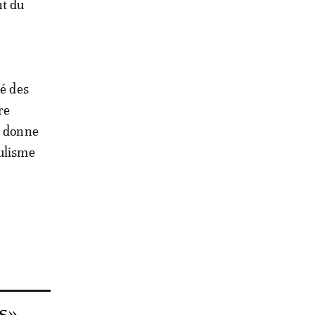
nt du
té des
re
l donne
bulisme
s»