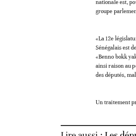
nationale est, p
groupe parlemen
«La 12e législat
Sénégalais est 
«Benno bokk yaka
ainsi raison au 
des députés, malg
Un traitement pr
Lire aussi :
Les dép