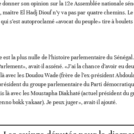
de donner son opinion sur la 12e Assemblée nationale sén
ie, maître El Hadj Diouf n’y va pas par quatre chemins. Le
 qui s’est autoproclamé «avocat du peuple» tire à boulets
e est la plus nulle de l’histoire parlementaire du Sénégal.
arlement», avait-il asséné. «J’ai la chance d’avoir eu de
 là avec les Doudou Wade (frère de l’ex-président Abdoul
président du groupe parlementaire du Parti démocratiq
suis là avec les Moustapha Diakhaté (actuel président du 
nno bokk yakaar). Je peux juger», avait-il ajouté.