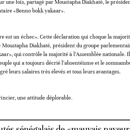
our une fois, partagé par Moustapha Diakhaté, le préside
taire «Benno bokk yakaar».
ure est un échec». Cette déclaration qui choque la majori
de Moustapha Diakhaté, président du groupe parlementai
ar», qui contrôle la majorité à l’Assemblée nationale. I
peuple qui a toujours décrié l’absentéisme et le somnam
ré leurs salaires très élevés et tous leurs avantages.
incier, une attitude déplorable.
utés sénégalais de «mauvais payeur