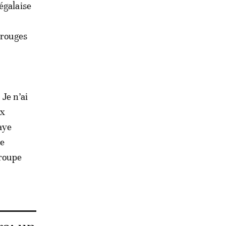
égalaise
 rouges
 Je n’ai
ux
aye
ue
groupe