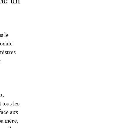
ra: un
s le
ionale
nistres
r
s.
 tous les
face aux
sa mère,