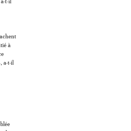
a-t-il
 cachent
tié à
ce
 a-t-il
mblée