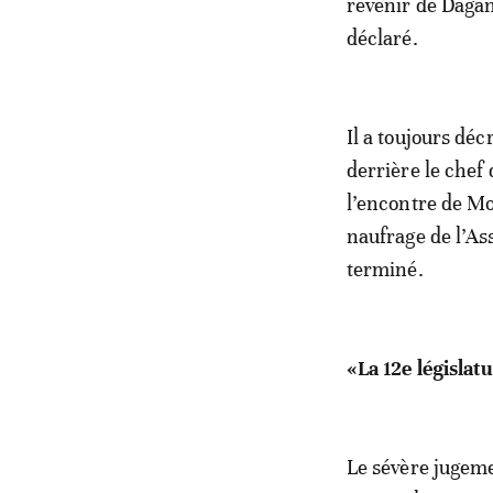
revenir de Dagana
déclaré.
Il a toujours déc
derrière le chef
l’encontre de Mo
naufrage de l’Ass
terminé.
«La 12
e
législat
Le sévère jugeme