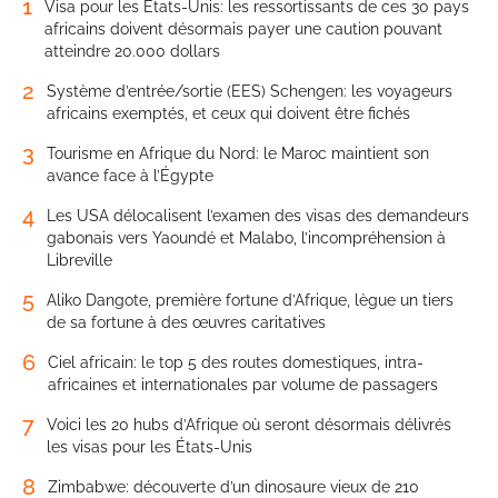
1
Visa pour les États-Unis: les ressortissants de ces 30 pays
africains doivent désormais payer une caution pouvant
atteindre 20.000 dollars
2
Système d’entrée/sortie (EES) Schengen: les voyageurs
africains exemptés, et ceux qui doivent être fichés
3
Tourisme en Afrique du Nord: le Maroc maintient son
avance face à l’Égypte
4
Les USA délocalisent l’examen des visas des demandeurs
gabonais vers Yaoundé et Malabo, l’incompréhension à
Libreville
5
Aliko Dangote, première fortune d’Afrique, lègue un tiers
de sa fortune à des œuvres caritatives
6
Ciel africain: le top 5 des routes domestiques, intra-
africaines et internationales par volume de passagers
7
Voici les 20 hubs d’Afrique où seront désormais délivrés
les visas pour les États-Unis
8
Zimbabwe: découverte d’un dinosaure vieux de 210