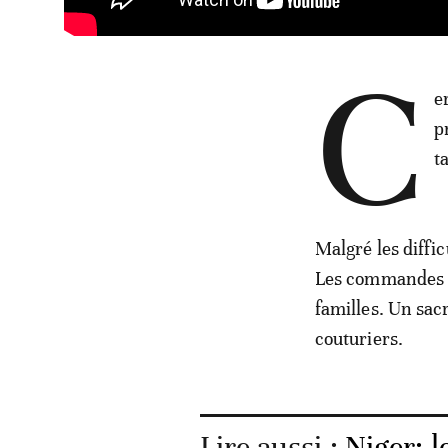
C
e
p
t
Malgré les difficu
Les commandes pa
familles. Un sacr
couturiers.
Lire aussi :
Niger: l