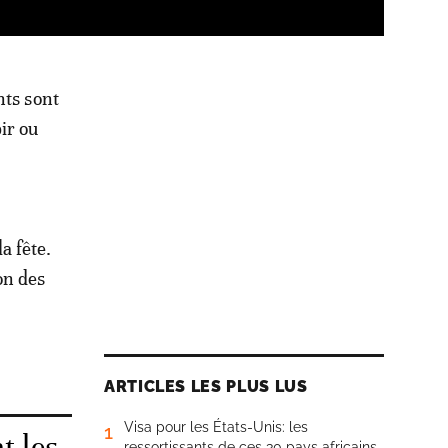
nts sont
bir ou
a fête.
on des
ARTICLES LES PLUS LUS
Visa pour les États-Unis: les
1
t les
ressortissants de ces 30 pays africains