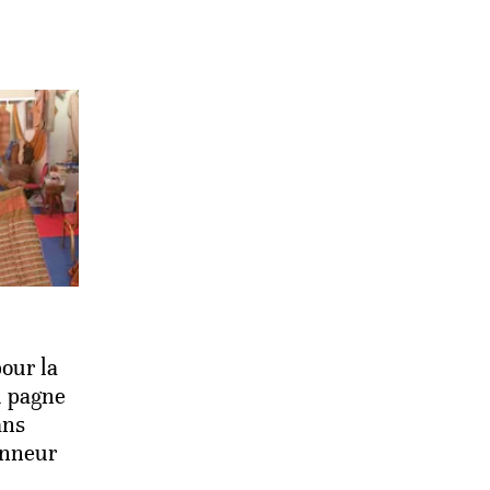
pour la
u pagne
ans
onneur