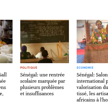
POLITIQUE
ECONOMIE
all
Sénégal: une rentrée
Sénégal: Salon
née
scolaire marquée par
international 
ens
plusieurs problèmes
valorisation d
e,
et insuffisances
tissé, les artis
africains à l'h