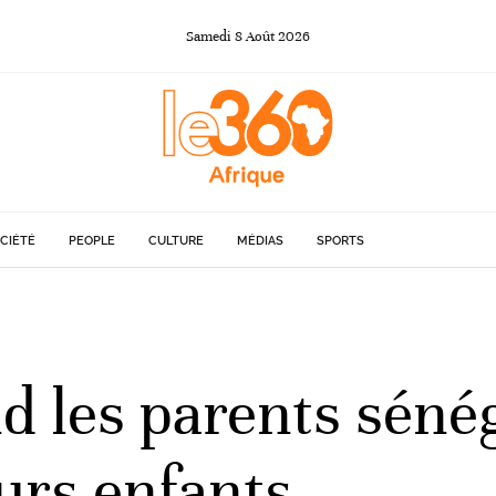
Samedi
8
Août
2026
CIÉTÉ
PEOPLE
CULTURE
MÉDIAS
SPORTS
nd les parents sénég
urs enfants