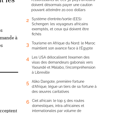
doivent désormais payer une caution
pouvant atteindre 20.000 dollars
Système d’entrée/sortie (EES)
2
Schengen: les voyageurs africains
exemptés, et ceux qui doivent être
es
fichés
ommande à
Tourisme en Afrique du Nord: le Maroc
3
es
maintient son avance face à l’Égypte
Les USA délocalisent l’examen des
4
visas des demandeurs gabonais vers
Yaoundé et Malabo, l’incompréhension
à Libreville
Aliko Dangote, première fortune
5
d’Afrique, lègue un tiers de sa fortune à
des œuvres caritatives
Ciel africain: le top 5 des routes
6
domestiques, intra-africaines et
acceptent
internationales par volume de