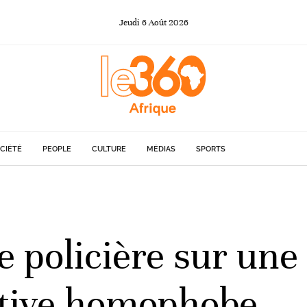
Jeudi
6
Août
2026
CIÉTÉ
PEOPLE
CULTURE
MÉDIAS
SPORTS
 policière sur une
ctive homophobe