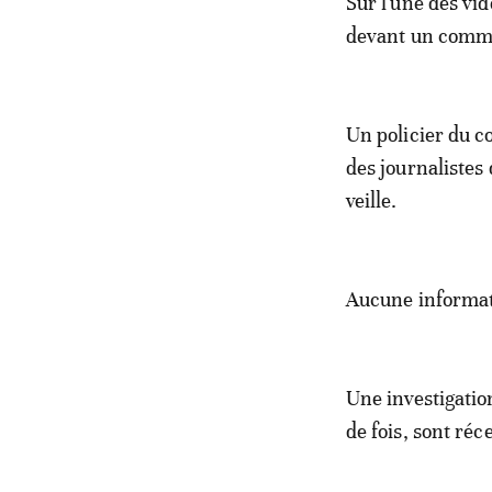
Sur l'une des vi
devant un commis
Un policier du c
des journalistes
veille.
Aucune informati
Une investigatio
de fois, sont réc