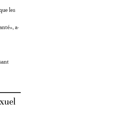
 que les
anté», a-
isant
exuel