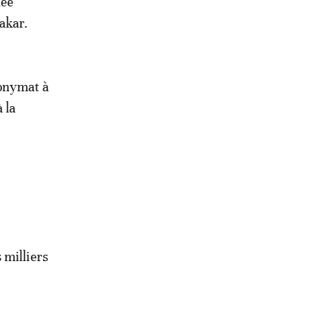
lée
akar.
nonymat à
 la
 milliers