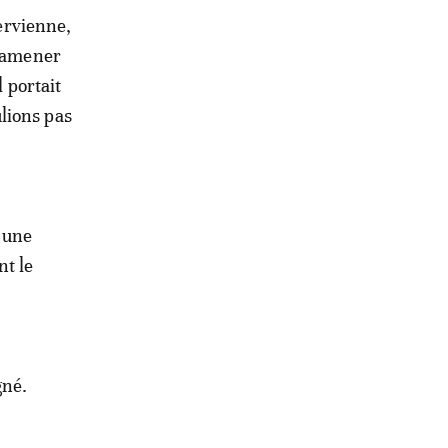
tervienne,
l'amener
l portait
lions pas
 une
nt le
gné.