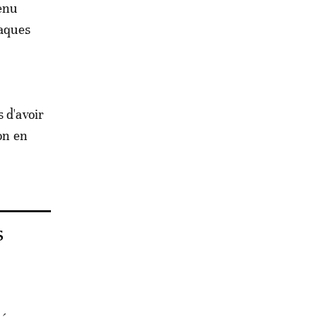
tenu
laques
 d'avoir
on en
s