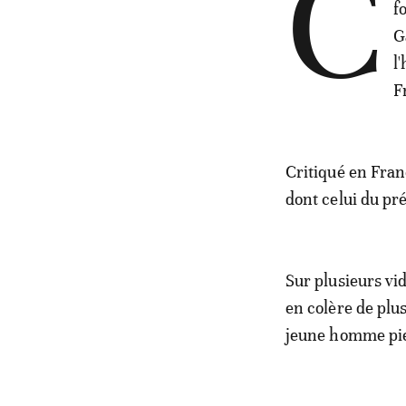
C
f
G
l
F
Critiqué en Fran
dont celui du pr
Sur plusieurs vi
en colère de plu
jeune homme pie