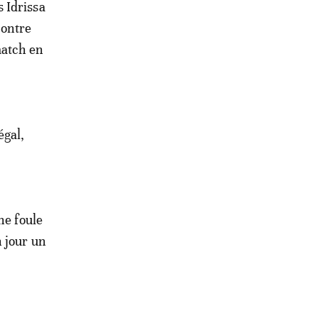
s Idrissa
contre
match en
égal,
ne foule
 jour un