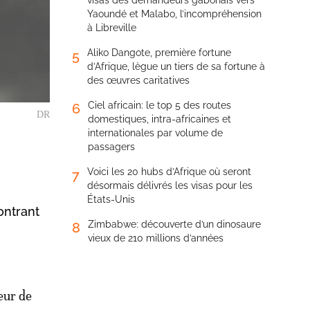
visas des demandeurs gabonais vers
Yaoundé et Malabo, l’incompréhension
à Libreville
Aliko Dangote, première fortune
5
d’Afrique, lègue un tiers de sa fortune à
des œuvres caritatives
Ciel africain: le top 5 des routes
6
DR
domestiques, intra-africaines et
internationales par volume de
passagers
Voici les 20 hubs d’Afrique où seront
7
désormais délivrés les visas pour les
États-Unis
ontrant
Zimbabwe: découverte d’un dinosaure
8
vieux de 210 millions d’années
eur de