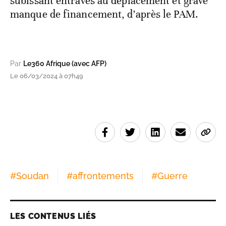
subissant entraves au déplacement et grave
manque de financement, d’après le PAM.
Par
Le360 Afrique (avec AFP)
Le 06/03/2024 à 07h49
#
Soudan
#
affrontements
#
Guerre
LES CONTENUS LIÉS